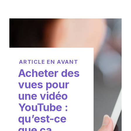
ARTICLE EN AVANT
Acheter des
vues pour
une vidéo
YouTube :
qu’est-ce
que ça