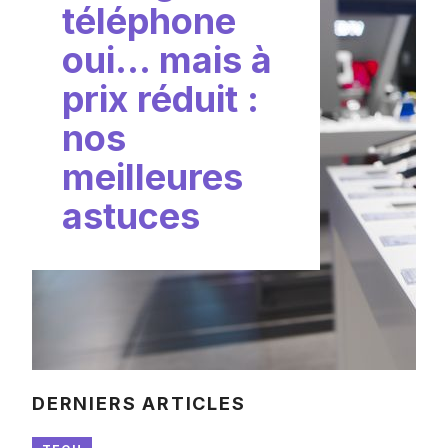
téléphone
oui… mais à
prix réduit :
nos
meilleures
astuces
DERNIERS ARTICLES