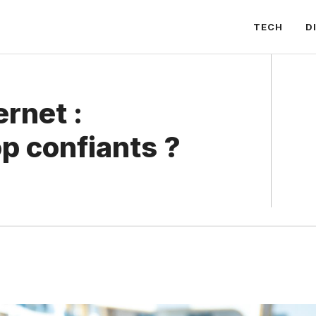
TECH
D
ernet :
 confiants ?