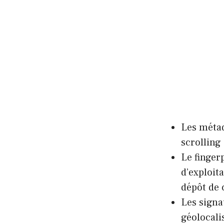
Les métad
scrolling
Le finger
d’exploit
dépôt de 
Les signa
géolocali