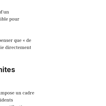
 d’un
tible pour
penser que « de
cie directement
mites
 impose un cadre
sidents