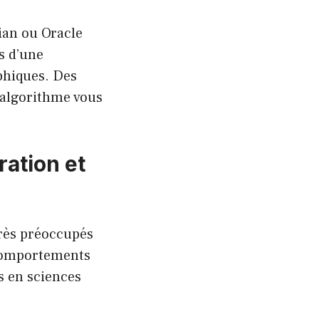
ian ou Oracle
s d’une
phiques. Des
n algorithme vous
ration et
très préoccupés
 comportements
s en sciences