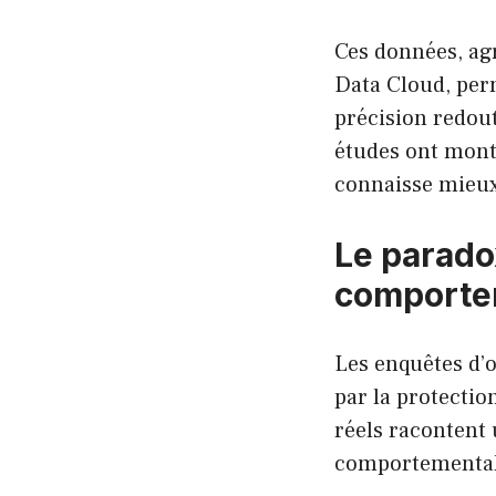
Ces données, ag
Data Cloud, per
précision redou
études ont montr
connaisse mieux
Le paradox
comporte
Les enquêtes d’o
par la protecti
réels racontent 
comportementale