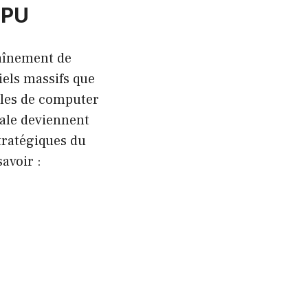
GPU
raînement de
iels massifs que
èles de computer
cale deviennent
stratégiques du
avoir :