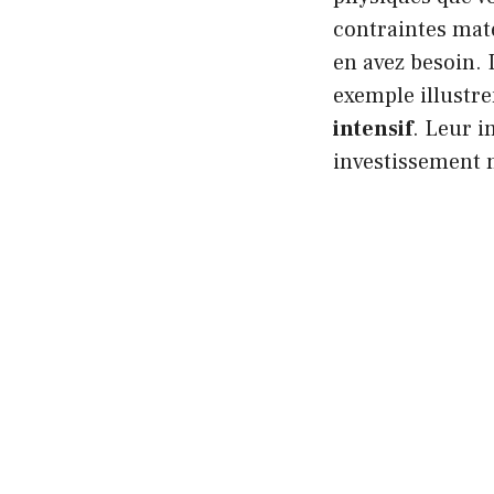
contraintes maté
en avez besoin.
exemple illustre
intensif
. Leur i
investissement m