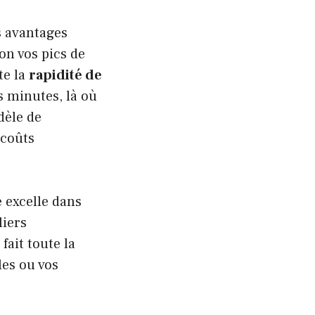
s avantages
lon vos pics de
te la
rapidité de
s minutes, là où
dèle de
 coûts
 excelle dans
liers
fait toute la
les ou vos