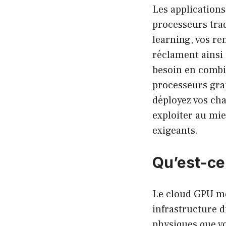
Les application
processeurs trad
learning, vos re
réclament ainsi
besoin en combin
processeurs gra
déployez vos ch
exploiter au mie
exigeants.
Qu’est-ce
Le cloud GPU me
infrastructure d
physiques que vo