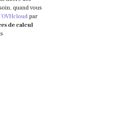
esoin, quand vous
 d’OVHcloud
par
es de calcul
ns