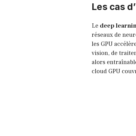
Les cas d
Le
deep learni
réseaux de neuro
les GPU accélèr
vision, de trai
alors entraînabl
cloud GPU couvr