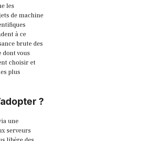
e les
ojets de machine
ntifiques
ndent à ce
ssance brute des
e dont vous
nt choisir et
les plus
’adopter ?
via une
ux serveurs
s libère des