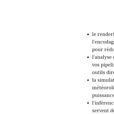
le render
l’encodag
pour rédu
l’analyse
vos pipel
outils di
la simula
météorolo
puissance
l’inféren
servent d