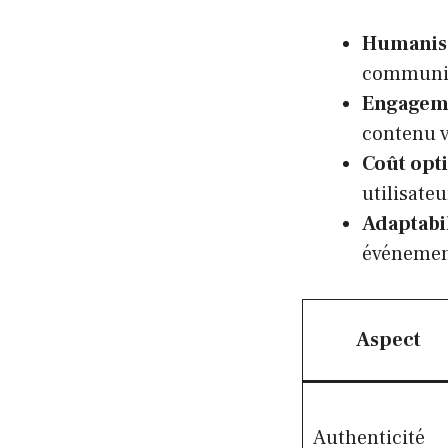
Humanisa
communic
Engagem
contenu v
Coût opt
utilisateu
Adaptabi
événement
Aspect
Authenticité