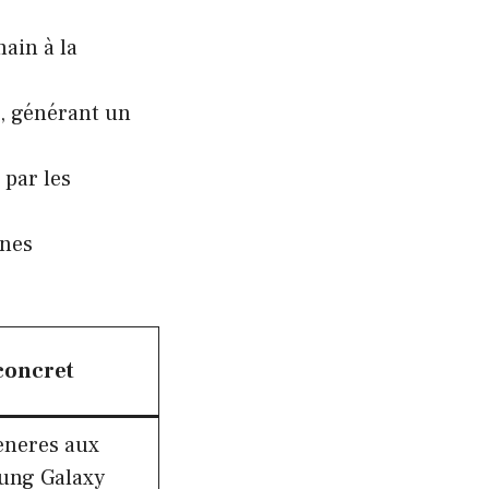
main à la
t, générant un
par les
gnes
concret
generes aux
ung Galaxy