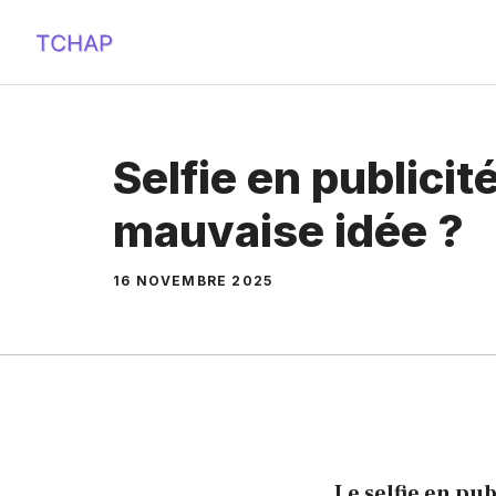
Aller
au
contenu
Selfie en publicit
mauvaise idée ?
16 NOVEMBRE 2025
Le selfie en p