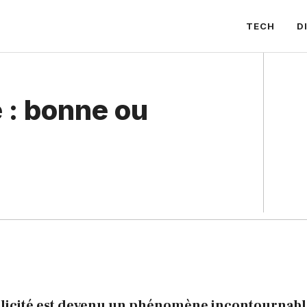
TECH
D
é : bonne ou
ublicité est devenu un phénomène incontournabl