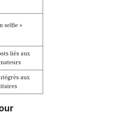
 selfie »
sts liés aux
mmateurs
intégrés aux
itaires
pour