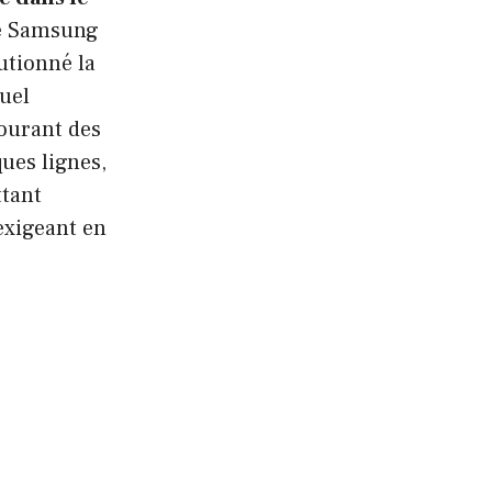
e Samsung
utionné la
uel
courant des
ues lignes,
ttant
 exigeant en