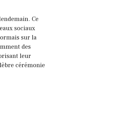
 lendemain. Ce
seaux sociaux
ormais sur la
tamment des
orisant leur
élèbre cérémonie