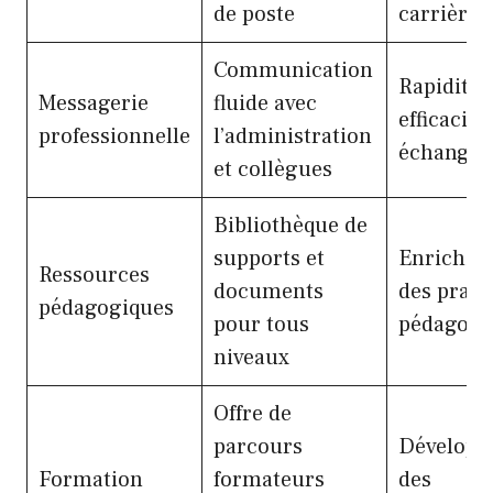
de poste
carrière
Communication
Rapidité 
Messagerie
fluide avec
efficacité
professionnelle
l’administration
échanges
et collègues
Bibliothèque de
supports et
Enrichis
Ressources
documents
des prati
pédagogiques
pour tous
pédagogi
niveaux
Offre de
parcours
Dévelop
Formation
formateurs
des