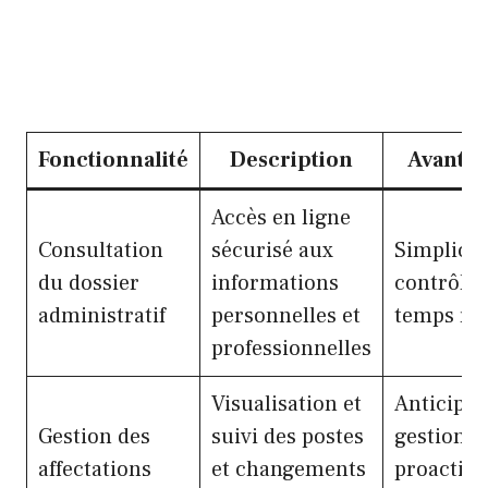
Fonctionnalité
Description
Avantag
Accès en ligne
Consultation
sécurisé aux
Simplicit
du dossier
informations
contrôle 
administratif
personnelles et
temps rée
professionnelles
Visualisation et
Anticipat
Gestion des
suivi des postes
gestion
affectations
et changements
proactive