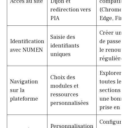
Accès au site
Dijon et
compatible
redirection vers
(Chrome,
PIA
Edge, Firef
Créer un m
Saisie des
Identification
de passe fo
identifiants
avec NUMEN
le renouve
uniques
régulière
Explorer
Choix des
Navigation
toutes les
modules et
sur la
sections p
ressources
plateforme
une bonne
personnalisées
prise en m
Configurer
Personnalisation