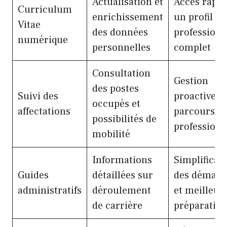
Actualisation et
Accès rapid
Curriculum
enrichissement
un profil
Vitae
des données
professionn
numérique
personnelles
complet
Consultation
Gestion
des postes
Suivi des
proactive d
occupés et
affectations
parcours
possibilités de
professionn
mobilité
Informations
Simplificat
Guides
détaillées sur
des démarc
administratifs
déroulement
et meilleur
de carrière
préparatio