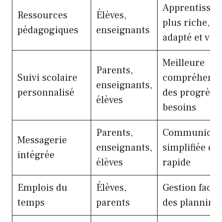
Apprentissag
Ressources
Élèves,
plus riche,
pédagogiques
enseignants
adapté et var
Meilleure
Parents,
Suivi scolaire
compréhensi
enseignants,
personnalisé
des progrès e
élèves
besoins
Parents,
Communicat
Messagerie
enseignants,
simplifiée et
intégrée
élèves
rapide
Emplois du
Élèves,
Gestion facili
temps
parents
des planning