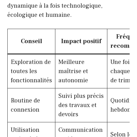
dynamique à la fois technologique,
écologique et humaine.
Fréqu
Conseil
Impact positif
recomm
Exploration de
Meilleure
Une fois à
toutes les
maîtrise et
chaque d
fonctionnalités
autonomie
de trimes
Suivi plus précis
Routine de
Quotidie
des travaux et
connexion
hebdomad
devoirs
Utilisation
Communication
Selon les