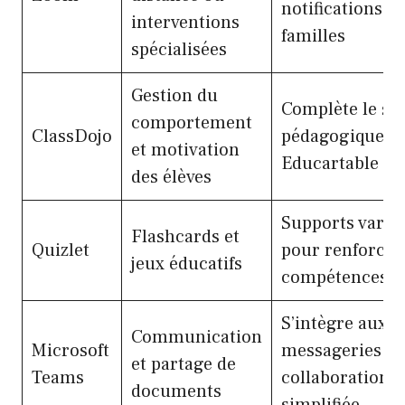
notifications a
interventions
familles
spécialisées
Gestion du
Complète le sui
comportement
ClassDojo
pédagogique s
et motivation
Educartable
des élèves
Supports varié
Flashcards et
Quizlet
pour renforcer 
jeux éducatifs
compétences
S’intègre aux
Communication
Microsoft
messageries p
et partage de
Teams
collaboration
documents