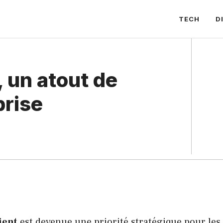
TECH
D
, un atout de
prise
ient
est devenue une priorité stratégique pour les