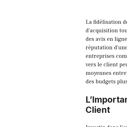
La fidélisation d
d’acquisition to
des avis en lign
réputation d’un
entreprises c
vers le client p
moyennes entrep
des budgets plus
L’Importa
Client