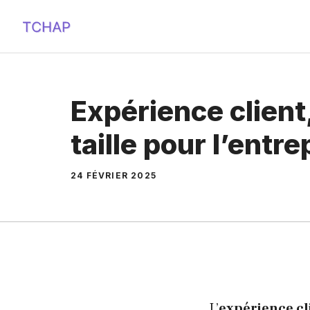
Aller
au
contenu
Expérience client
taille pour l’entre
24 FÉVRIER 2025
L’
expérience cl