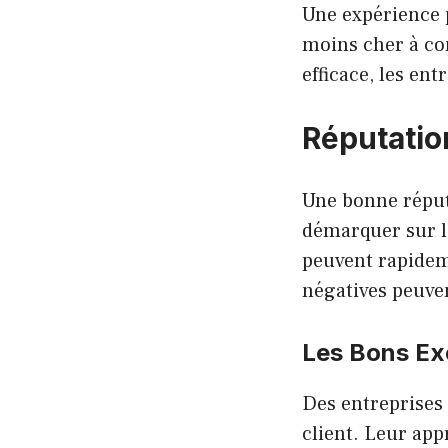
Une expérience p
moins cher à co
efficace, les ent
Réputatio
Une bonne réput
démarquer sur l
peuvent rapidem
négatives peuven
Les Bons Ex
Des entreprise
client. Leur ap