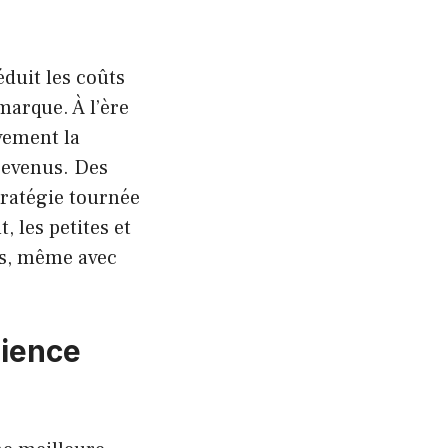
éduit les coûts
marque. À l’ère
vement la
revenus. Des
ratégie tournée
 les petites et
es, même avec
rience