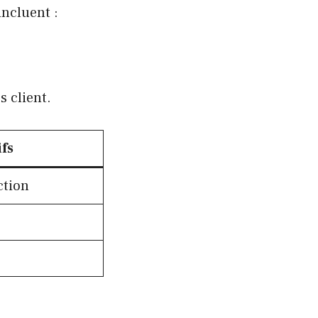
incluent :
s client.
ifs
ction