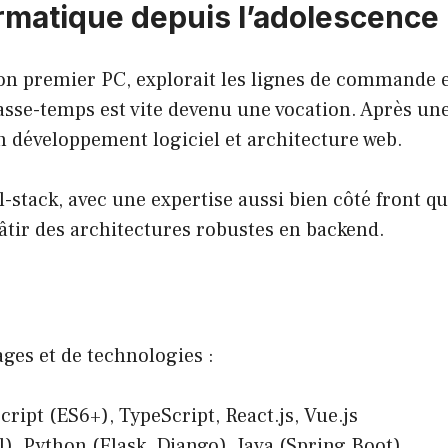
ormatique depuis l’adolescence
 son premier PC, explorait les lignes de commande e
asse-temps est vite devenu une vocation. Après une
en développement logiciel et architecture web.
l-stack, avec une expertise aussi bien côté front q
âtir des architectures robustes en backend.
ages et de technologies :
ript (ES6+), TypeScript, React.js, Vue.js
l), Python (Flask, Django), Java (Spring Boot)