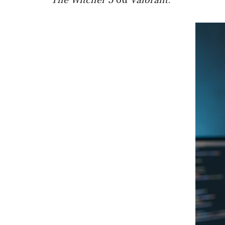
The Witcher 3
ou
Valorant
.