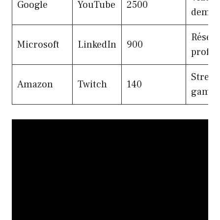
Google
YouTube
2500
deman
Résea
Microsoft
LinkedIn
900
profes
Stream
Amazon
Twitch
140
gamin