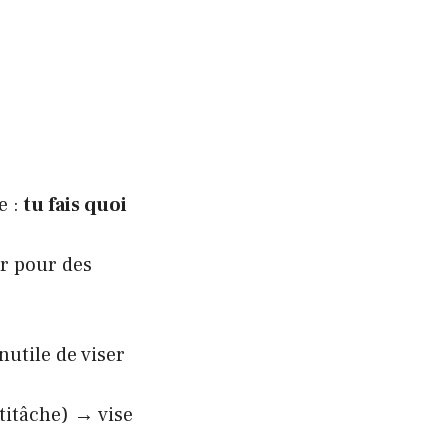
e :
tu fais quoi
er pour des
utile de viser
titâche) → vise