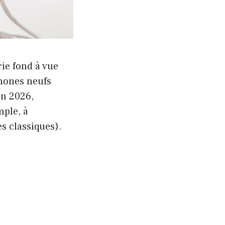
ie fond à vue
phones neufs
en 2026,
ple, à
es classiques).