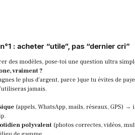
 n°1 : acheter “utile”, pas “dernier cri”
er des modèles, pose-toi une question ultra simpl
one, vraiment ?
gagnes le plus d’argent, parce )que tu évites de pay
’utiliseras jamais.
sique
(appels, WhatsApp, mails, réseaux, GPS) → in
ip.
otidien polyvalent
(photos correctes, vidéos, mul
ilieu de gamme.