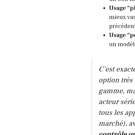
Usage “p
mieux va
précéden
Usage “
un modèle
C’est exact
option très
gamme, mais
acteur séri
tous les ap
marché), a
contrôle qu