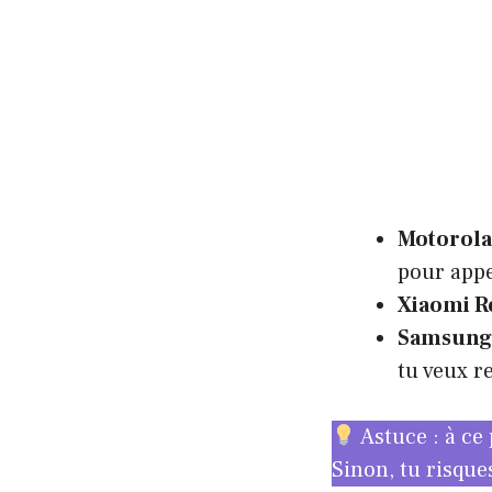
Motorola
pour app
Xiaomi R
Samsung 
tu veux r
Astuce : à ce 
Sinon, tu risque