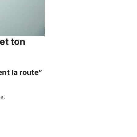
et ton
ent la route”
e.