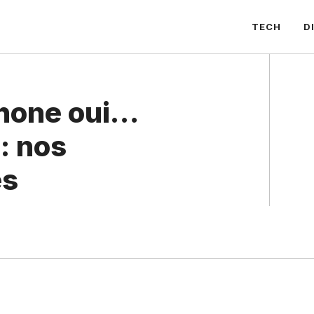
TECH
D
phone oui…
 : nos
es