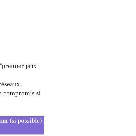
 “premier prix”
réseaux.
on compromis si
mum
(si possible).