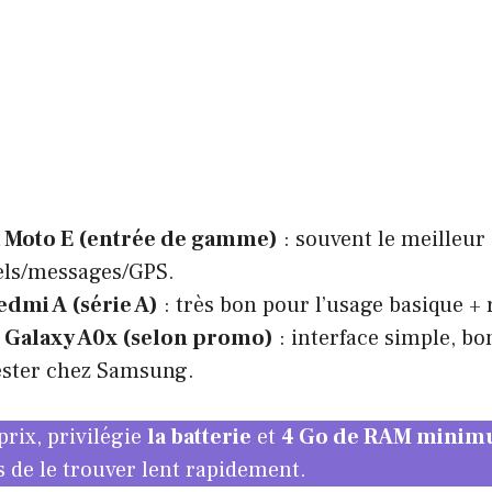
 Moto E (entrée de gamme)
: souvent le meilleur
els/messages/GPS.
edmi A (série A)
: très bon pour l’usage basique + 
Galaxy A0x (selon promo)
: interface simple, b
ester chez Samsung.
prix, privilégie
la batterie
et
4 Go de RAM mini
s de le trouver lent rapidement.