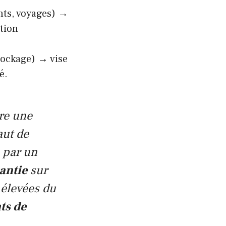
ants, voyages) →
tion
tockage) → vise
é.
re une
aut de
 par un
antie
sur
 élevées du
ts de