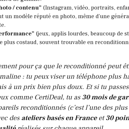
hoto / contenu”
(Instagram, vidéo, portraits, enf
ut un modèle réputé en photo, même d’une généra
te.
performance”
(jeux, applis lourdes, beaucoup de s
 plus costaud, souvent trouvable en reconditionn
ement pour ça que le reconditionné peut êt
 maline : tu peux viser un téléphone plus h
 à un prix bien plus doux. Et si tu passes
eux comme CertiDeal, tu as
30 mois de gar
pareils reconditionnés (c’est l’une des plus
vec des
ateliers basés en France
et
30 poin
alité
réalisés sur chaque appareil.