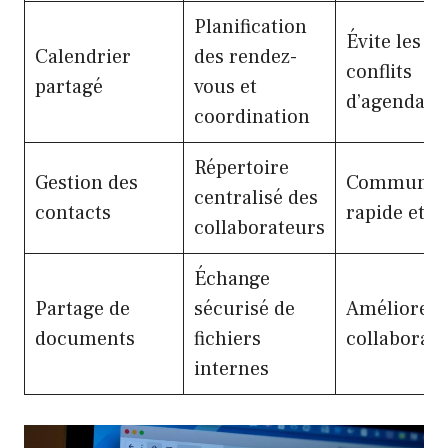
Planification
Évite les
Calendrier
des rendez-
conflits
partagé
vous et
d’agendas
coordination
Répertoire
Gestion des
Communica
centralisé des
contacts
rapide et c
collaborateurs
Échange
Partage de
sécurisé de
Améliore l
documents
fichiers
collaborati
internes