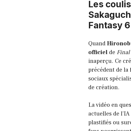
Les couli
Sakaguchi
Fantasy 6
Quand
Hironob
officiel
de
Final
inaperçu. Ce cré
précédent de la 
sociaux spécial
de création.
La vidéo en que
actuelles de l’I
plastifiés ou su