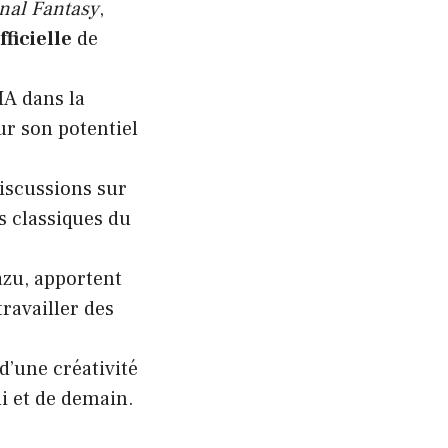
nal Fantasy
,
ficielle
de
IA dans la
ur son potentiel
discussions sur
 classiques du
azu, apportent
ravailler des
d’une créativité
i et de demain.