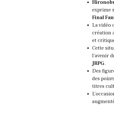
Hironob
exprime 
Final Fan
La vidéo 
création 
et critiqu
Cette situ
l’avenir 
JRPG
.
Des figur
des point
titres cul
L’occasio
augmentée