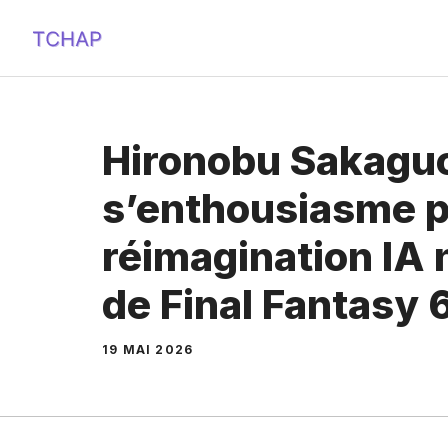
Aller
au
contenu
Hironobu Sakagu
s’enthousiasme p
réimagination IA n
de Final Fantasy 
19 MAI 2026