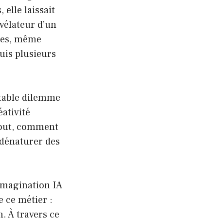
 elle laissait
évélateur d’un
nces, même
uis plusieurs
itable dilemme
éativité
tout, comment
 dénaturer des
éimagination IA
e ce métier :
n. À travers ce