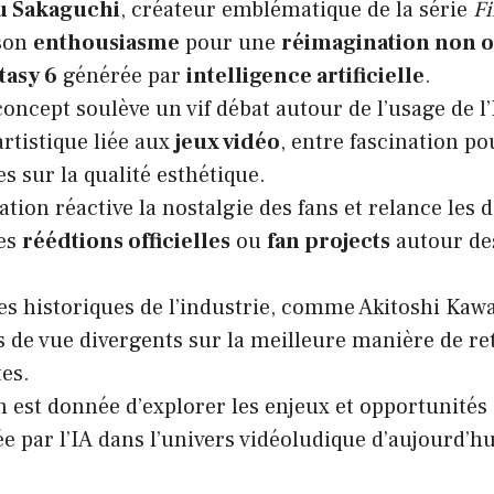
u Sakaguchi
, créateur emblématique de la série
Fi
son
enthousiasme
pour une
réimagination non of
tasy 6
générée par
intelligence artificielle
.
concept soulève un vif débat autour de l’usage de l’
artistique liée aux
jeux vidéo
, entre fascination po
es sur la qualité esthétique.
ation réactive la nostalgie des fans et relance les 
des
réédtions officielles
ou
fan projects
autour des
es historiques de l’industrie, comme Akitoshi Kaw
s de vue divergents sur la meilleure manière de ret
tes.
n est donnée d’explorer les enjeux et opportunités 
 par l’IA dans l’univers vidéoludique d’aujourd’hu