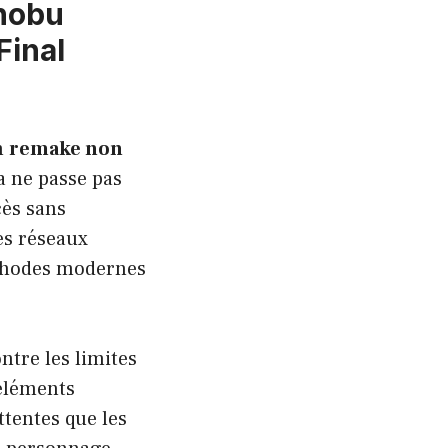
onobu
Final
n
remake non
la ne passe pas
cès sans
es réseaux
éthodes modernes
tre les limites
 éléments
ttentes que les