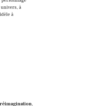
e personnage
univers, à
idèle à
réimagination
,