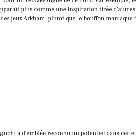
t pour un remake digne de ce nom. Par exemple, l
pparaît plus comme une inspiration tirée d’autres 
des jeux Arkham, plutôt que le bouffon maniaque f
guchi a d’emblée reconnu un potentiel dans cette