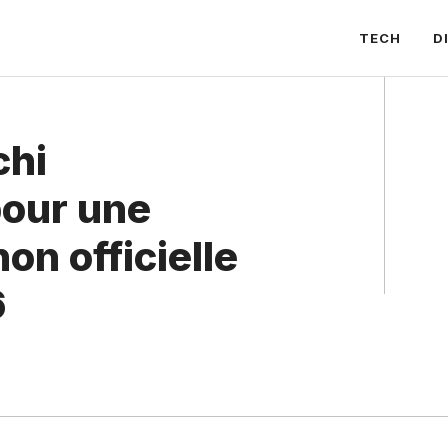
TECH
D
chi
our une
on officielle
6