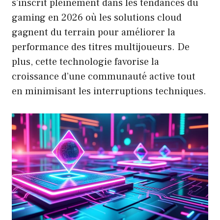
s’inscrit pleinement dans les tendances du
gaming en 2026 où les solutions cloud
gagnent du terrain pour améliorer la
performance des titres multijoueurs. De
plus, cette technologie favorise la
croissance d’une communauté active tout
en minimisant les interruptions techniques.