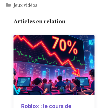
Catégories
Jeux vidéos
Articles en relation
Roblox : le cours de