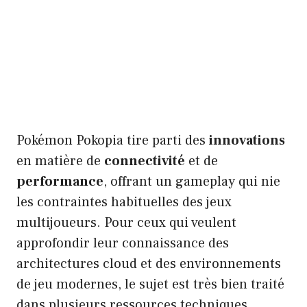
Pokémon Pokopia tire parti des
innovations
en matière de
connectivité
et de
performance
, offrant un gameplay qui nie
les contraintes habituelles des jeux
multijoueurs. Pour ceux qui veulent
approfondir leur connaissance des
architectures cloud et des environnements
de jeu modernes, le sujet est très bien traité
dans plusieurs ressources techniques