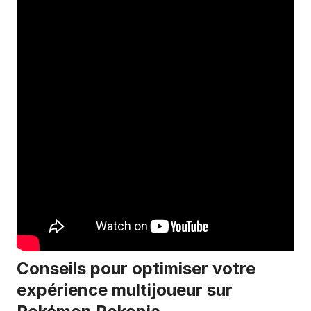
Conseils pour optimiser votre
expérience multijoueur sur