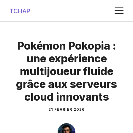
Aller
M
au
contenu
Pokémon Pokopia :
une expérience
multijoueur fluide
grâce aux serveurs
cloud innovants
21 FÉVRIER 2026