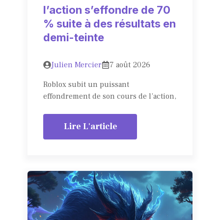
l’action s’effondre de 70
% suite à des résultats en
demi-teinte
Julien Mercier
7 août 2026
Roblox subit un puissant
effondrement de son cours de l’action,
Lire L'article