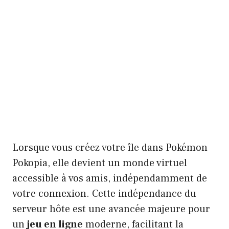
Lorsque vous créez votre île dans Pokémon
Pokopia, elle devient un monde virtuel
accessible à vos amis, indépendamment de
votre connexion. Cette indépendance du
serveur hôte est une avancée majeure pour
un
jeu en ligne
moderne, facilitant la