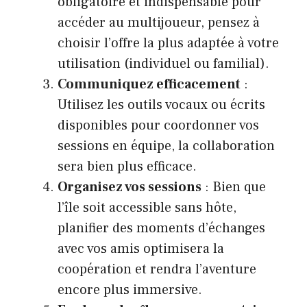
obligatoire et indispensable pour
accéder au multijoueur, pensez à
choisir l’offre la plus adaptée à votre
utilisation (individuel ou familial).
Communiquez efficacement
:
Utilisez les outils vocaux ou écrits
disponibles pour coordonner vos
sessions en équipe, la collaboration
sera bien plus efficace.
Organisez vos sessions
: Bien que
l’île soit accessible sans hôte,
planifier des moments d’échanges
avec vos amis optimisera la
coopération et rendra l’aventure
encore plus immersive.