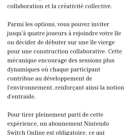
collaboration et la créativité collective.
Parmi les options, vous pouvez inviter
jusqu’à quatre joueurs à rejoindre votre île
ou décider de débuter sur une île vierge
pour une construction collaborative. Cette
mécanique encourage des sessions plus
dynamiques où chaque participant
contribue au développement de
l’environnement, renforçant ainsi la notion
d’entraide.
Pour tirer pleinement parti de cette
expérience, un abonnement Nintendo
Switch Online est obligatoire, ce qui