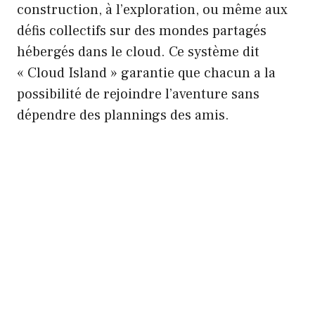
construction, à l’exploration, ou même aux
défis collectifs sur des mondes partagés
hébergés dans le cloud. Ce système dit
« Cloud Island » garantie que chacun a la
possibilité de rejoindre l’aventure sans
dépendre des plannings des amis.