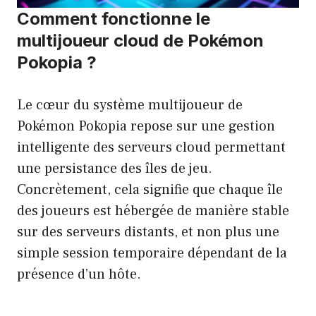
Comment fonctionne le
multijoueur cloud de Pokémon
Pokopia ?
Le cœur du système multijoueur de
Pokémon Pokopia repose sur une gestion
intelligente des serveurs cloud permettant
une persistance des îles de jeu.
Concrètement, cela signifie que chaque île
des joueurs est hébergée de manière stable
sur des serveurs distants, et non plus une
simple session temporaire dépendant de la
présence d’un hôte.