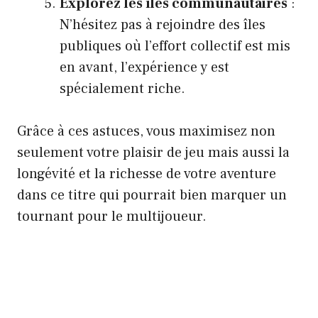
Explorez les îles communautaires
:
N’hésitez pas à rejoindre des îles
publiques où l’effort collectif est mis
en avant, l’expérience y est
spécialement riche.
Grâce à ces astuces, vous maximisez non
seulement votre plaisir de jeu mais aussi la
longévité et la richesse de votre aventure
dans ce titre qui pourrait bien marquer un
tournant pour le multijoueur.