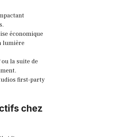
impactant
s.
rise économique
n lumière
ou la suite de
ement.
udios first-party
ctifs chez