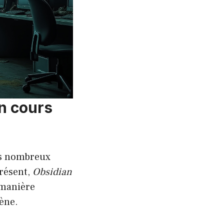
n cours
es nombreux
présent,
Obsidian
 manière
ène.