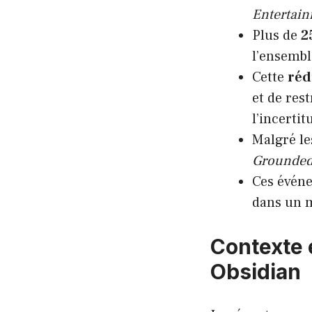
Entertai
Plus de
2
l’ensembl
Cette
réd
et de res
l’incerti
Malgré le
Grounde
Ces événe
dans un m
Contexte e
Obsidian