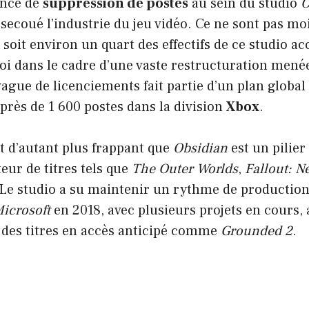
once de
suppression de postes
au sein du studio
O
secoué l’industrie du jeu vidéo. Ce ne sont pas m
, soit environ un quart des effectifs de ce studio a
oi dans le cadre d’une vaste restructuration mené
ague de licenciements fait partie d’un plan global
 près de 1 600 postes dans la division
Xbox
.
t d’autant plus frappant que
Obsidian
est un pilie
eur de titres tels que
The Outer Worlds
,
Fallout: N
 Le studio a su maintenir un rythme de production
icrosoft
en 2018, avec plusieurs projets en cours, 
à des titres en accès anticipé comme
Grounded 2
.