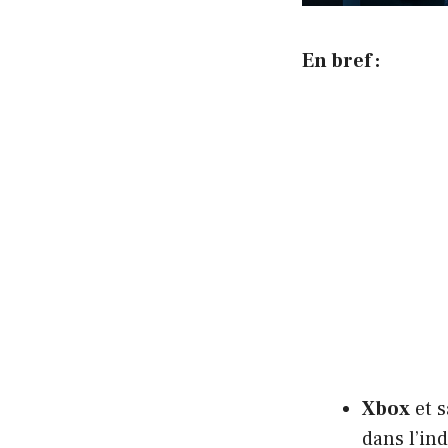
En bref :
Xbox
et 
dans l’in