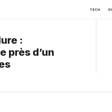
TECH
D
ure :
e près d’un
tes