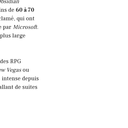
bsidian
oins de
60 à 70
cclamé, qui ont
e par
Microsoft
.
 plus large
r des RPG
ew Vegas
ou
 intense depuis
allant de suites