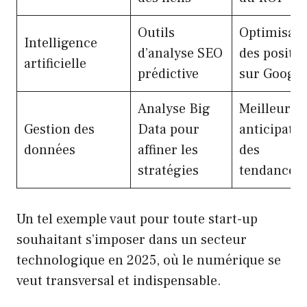
Outils
Optimisati
Intelligence
d’analyse SEO
des positio
artificielle
prédictive
sur Google
Analyse Big
Meilleure
Gestion des
Data pour
anticipatio
données
affiner les
des
stratégies
tendances
Un tel exemple vaut pour toute start-up
souhaitant s’imposer dans un secteur
technologique en 2025, où le numérique se
veut transversal et indispensable.