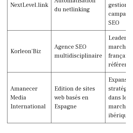
Automatisation
NextLevel.link
gestion d
du netlinking
campagn
SEO
Leader su
Agence SEO
marché
Korleon’Biz
multidisciplinaire
français 
référenc
Expansio
Amanecer
Edition de sites
stratégi
Media
web basés en
dans le
International
Espagne
marché
ibérique