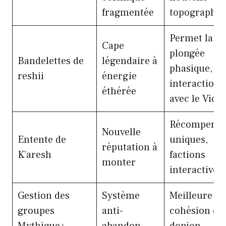
fragmentée
topographie
Permet la
Cape
plongée
Bandelettes de
légendaire à
phasique,
reshii
énergie
interaction
éthérée
avec le Vide
Récompense
Nouvelle
Entente de
uniques,
réputation à
K’aresh
factions
monter
interactives
Gestion des
Système
Meilleure
groupes
anti-
cohésion en
Mythique+
abandon
donjon