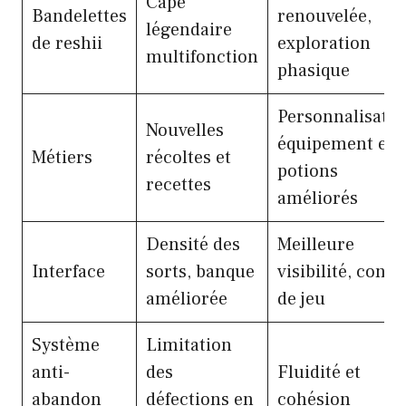
Cape
Bandelettes
renouvelée,
légendaire
de reshii
exploration
multifonction
phasique
Personnalisatio
Nouvelles
équipement et
Métiers
récoltes et
potions
recettes
améliorés
Densité des
Meilleure
Interface
sorts, banque
visibilité, confo
améliorée
de jeu
Système
Limitation
anti-
des
Fluidité et
abandon
défections en
cohésion