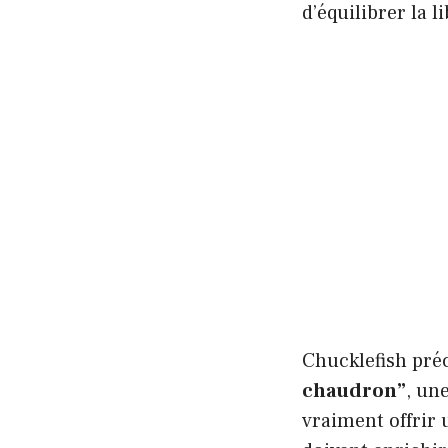
d’équilibrer la 
Chucklefish pré
chaudron”
, un
vraiment offrir 