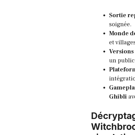
Sortie r
soignée.
Monde d
et village
Versions
un public
Plateform
intégrati
Gameplay
Ghibli
av
Décryptag
Witchbroo