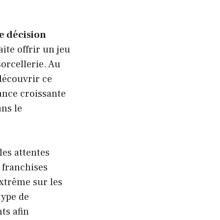
e décision
ite offrir un jeu
sorcellerie. Au
découvrir ce
tance croissante
ans le
les attentes
 franchises
xtrême sur les
type de
ts afin