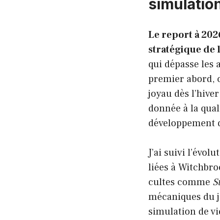
simulatio
Le report à 202
stratégique de 
qui dépasse les 
premier abord, c
joyau dès l’hive
donnée à la qual
développement d
J’ai suivi l’évo
liées à Witchbr
cultes comme
S
mécaniques du je
simulation de vi