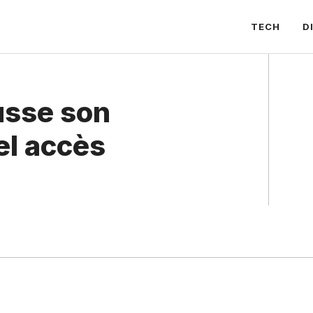
TECH
D
usse son
el accès