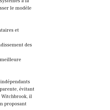
 systèmes à la
asser le modèle
taires et
ndissement des
 meilleure
s indépendants
arente, évitant
e Witchbrook, il
en proposant