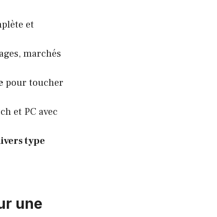
plète et
plages, marchés
e
pour toucher
ch et PC avec
ivers type
ur une