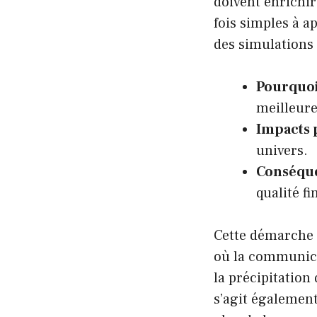
doivent enrichir 
fois simples à a
des simulations 
Pourquoi
meilleure
Impacts p
univers.
Conséque
qualité f
Cette démarche 
où la communica
la précipitation
s’agit égalemen