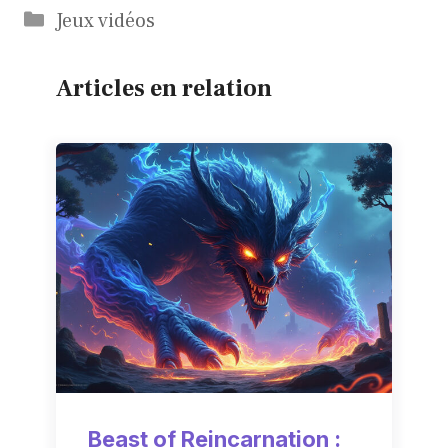
Catégories
Jeux vidéos
Articles en relation
Beast of Reincarnation :