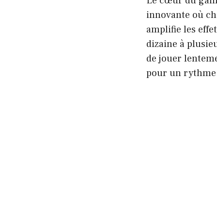
Le cœur du game
innovante où ch
amplifie les eff
dizaine à plusie
de jouer lentem
pour un rythme 