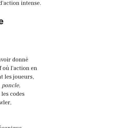
d’action intense.
e
e
avoir donné
 où l’action en
 les joueurs,
o
poncle
,
 les codes
wler,