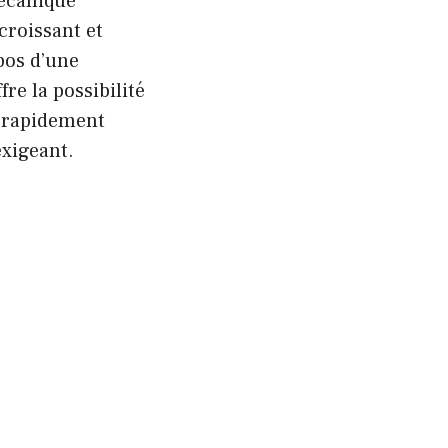
écanique
roissant et
bos d’une
re la possibilité
s rapidement
xigeant.