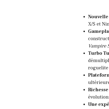
Nouvelle 
X/S et Ni
Gameplay
construct
Vampire S
Turbo Tu
démultipl
roguelite
Platefor
ultérieur
Richesse
évolution
Une expé