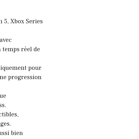
n 5, Xbox Series
 avec
n temps réel de
égiquement pour
 une progression
vue
ss.
tibles,
ages.
ussi bien