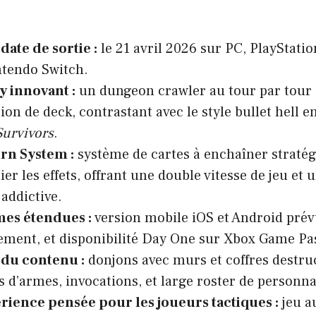
date de sortie :
le 21 avril 2026 sur PC, PlayStatio
ntendo Switch.
 innovant :
un dungeon crawler au tour par tour
ion de deck, contrastant avec le style bullet hell e
urvivors
.
rn System :
système de cartes à enchaîner strat
ier les effets, offrant une double vitesse de jeu et
 addictive.
mes étendues :
version mobile iOS et Android pré
ement, et disponibilité Day One sur Xbox Game Pa
 du contenu :
donjons avec murs et coffres destruc
s d’armes, invocations, et large roster de personn
rience pensée pour les joueurs tactiques :
jeu a