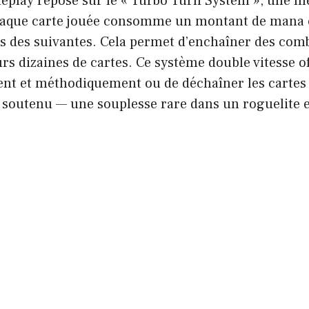
play repose sur le « Turbo Turn System », une m
aque carte jouée consomme un montant de mana c
ets des suivantes. Cela permet d’enchaîner des com
urs dizaines de cartes. Ce système double vitesse off
ent et méthodiquement ou de déchaîner les carte
soutenu — une souplesse rare dans un roguelite e