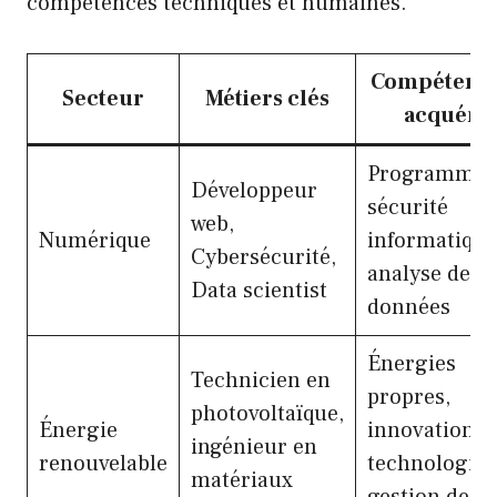
compétences techniques et humaines.
Compétence
Secteur
Métiers clés
acquérir
Programmati
Développeur
sécurité
web,
Numérique
informatique
Cybersécurité,
analyse de
Data scientist
données
Énergies
Technicien en
propres,
photovoltaïque,
Énergie
innovation
ingénieur en
renouvelable
technologiqu
matériaux
gestion de