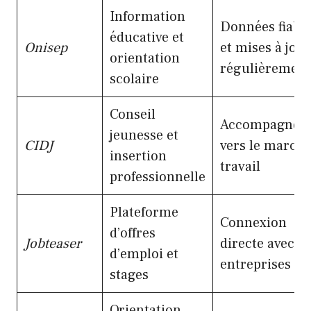
Information
Données fiabl
éducative et
Onisep
et mises à jour
orientation
régulièrement
scolaire
Conseil
Accompagnem
jeunesse et
CIDJ
vers le march
insertion
travail
professionnelle
Plateforme
Connexion
d’offres
Jobteaser
directe avec le
d’emploi et
entreprises
stages
Orientation