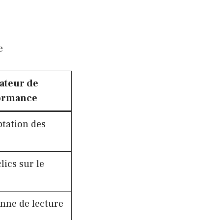
e
ateur de
ormance
ptation des
ics sur le
nne de lecture