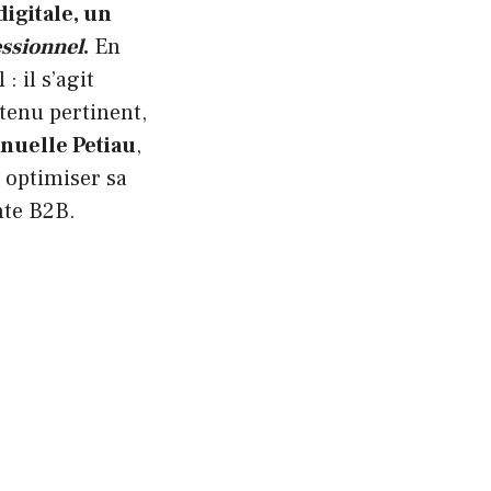
igitale, un
essionnel
.
En
: il s’agit
tenu pertinent,
uelle Petiau
,
 optimiser sa
nte B2B.