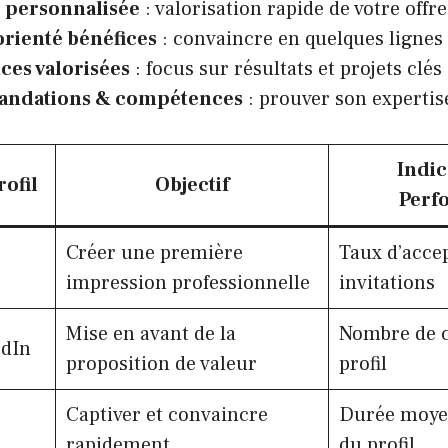
 personnalisée
: valorisation rapide de votre offre
rienté bénéfices
: convaincre en quelques lignes
ces valorisées
: focus sur résultats et projets clés
ndations & compétences
: prouver son expertis
Indic
ofil
Objectif
Perf
Créer une première
Taux d’acce
impression professionnelle
invitations
Mise en avant de la
Nombre de cl
edIn
proposition de valeur
profil
Captiver et convaincre
Durée moye
rapidement
du profil