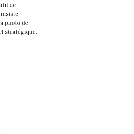
til de
insiste
la photo de
el stratégique.