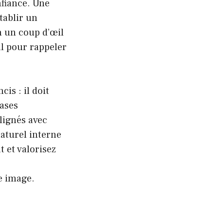
nfiance. Une
tablir un
n un coup d’œil
éal pour rappeler
is : il doit
rases
ignés avec
aturel interne
t et valorisez
e image.