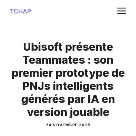
Aller
M
au
contenu
Ubisoft présente
Teammates : son
premier prototype de
PNJs intelligents
générés par IA en
version jouable
24 NOVEMBRE 2025