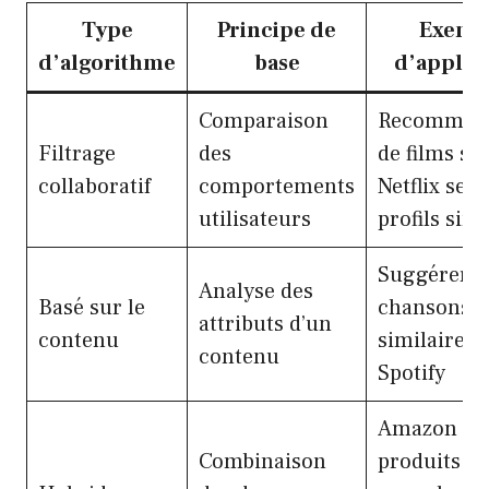
Type
Principe de
Exemp
d’algorithme
base
d’applic
Comparaison
Recommand
Filtrage
des
de films su
collaboratif
comportements
Netflix selo
utilisateurs
profils simi
Suggérer d
Analyse des
Basé sur le
chansons
attributs d’un
contenu
similaires 
contenu
Spotify
Amazon pr
Combinaison
produits lié