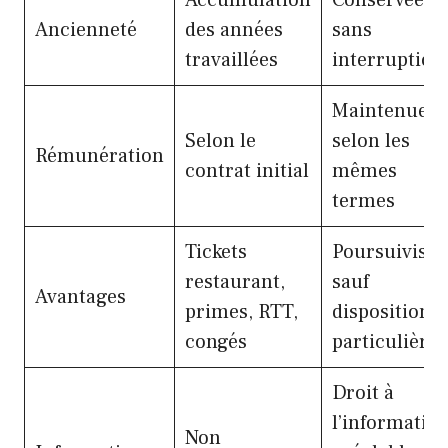
Ancienneté
des années
sans
travaillées
interruption
Maintenue
Selon le
selon les
Rémunération
contrat initial
mêmes
termes
Tickets
Poursuivis,
restaurant,
sauf
Avantages
primes, RTT,
dispositions
congés
particulières
Droit à
l’informatio
Non