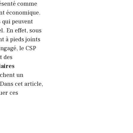
résenté comme
ent économique.
s qui peuvent
. En effet, sous
 à pieds joints
engagé, le CSP
t des
aires
ochent un
Dans cet article,
uer ces