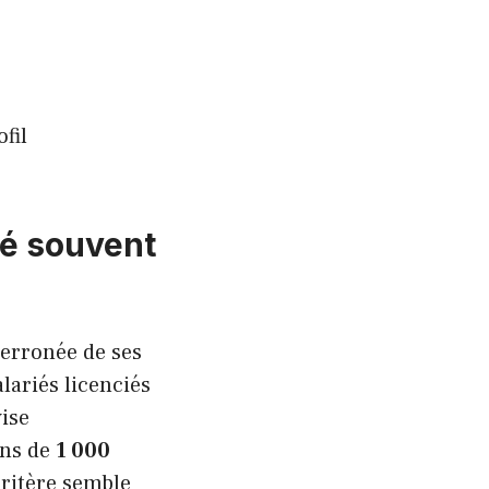
fil
ité souvent
erronée de ses
alariés licenciés
ise
ins de
1 000
critère semble