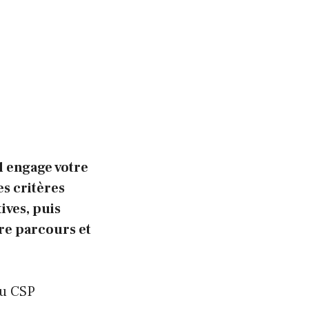
Il engage votre
es critères
ives, puis
tre parcours et
du CSP