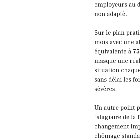
employeurs au dé
non adapté.
Sur le plan pra
mois avec une al
équivalente à
75
masque une réali
situation chaqu
sans délai les f
sévères.
Un autre point p
“stagiaire de la
changement impli
chômage standar