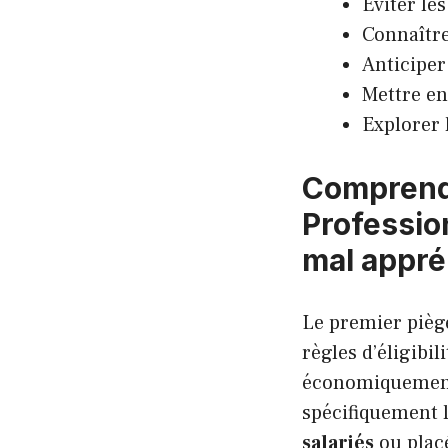
Éviter le
Connaître 
Anticiper
Mettre en
Explorer 
Comprendr
Profession
mal appr
Le premier pièg
règles d’éligibi
économiquement, 
spécifiquement l
salariés
ou placé