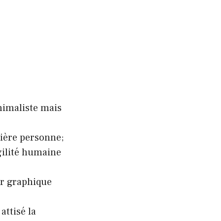
nimaliste mais
mière personne;
gilité humaine
ur graphique
attisé la