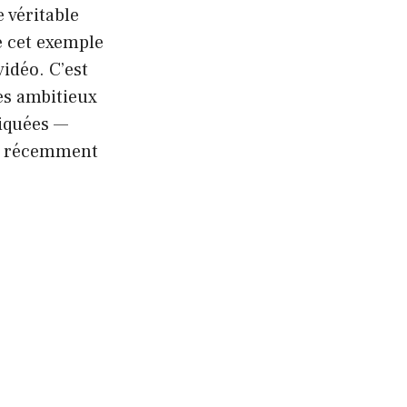
 véritable
é cet exemple
idéo. C’est
res ambitieux
iquées —
es récemment