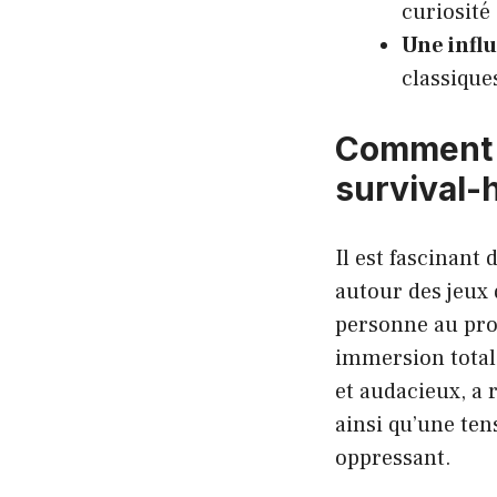
curiosité
Une infl
classiqu
Comment R
survival-
Il est fascinant
autour des jeux
personne au pro
immersion totale
et audacieux, a 
ainsi qu’une ten
oppressant.