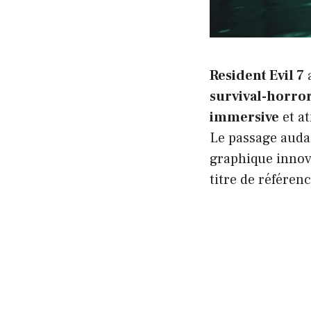
Resident Evil 7
a
survival-horro
immersive
et at
Le passage auda
graphique innova
titre de référen