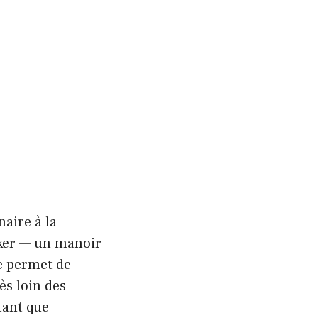
aire à la
aker — un manoir
ue permet de
rès loin des
tant que