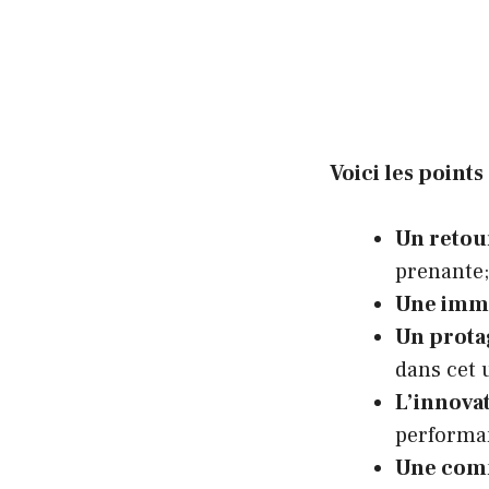
Voici les points
Un retou
prenante;
Une imme
Un prota
dans cet 
L’innova
performan
Une comm