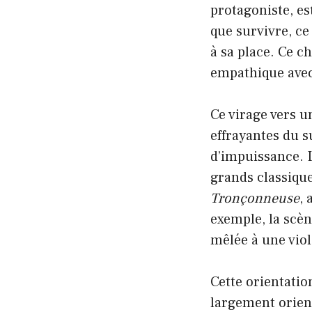
protagoniste, es
que survivre, ce
à sa place. Ce c
empathique avec
Ce virage vers u
effrayantes du s
d’impuissance. 
grands classiqu
Tronçonneuse
,
exemple, la scèn
mêlée à une viol
Cette orientatio
largement orient