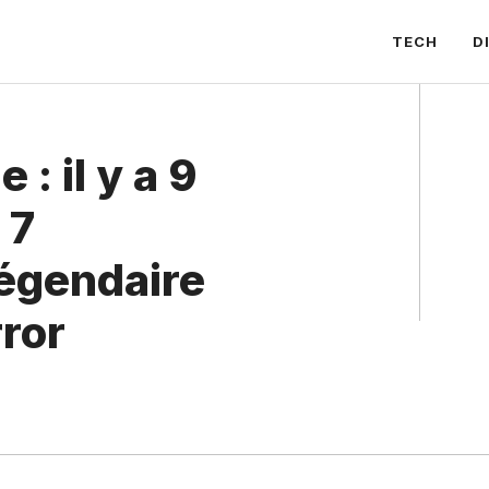
TECH
D
: il y a 9
 7
légendaire
ror