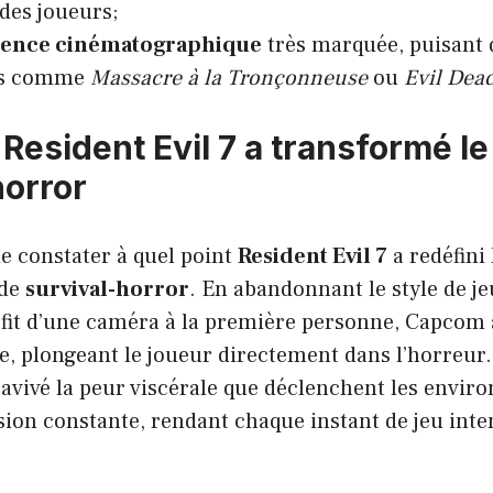
 des joueurs;
uence cinématographique
très marquée, puisant 
es comme
Massacre à la Tronçonneuse
ou
Evil Dea
esident Evil 7 a transformé le
horror
 de constater à quel point
Resident Evil 7
a redéfini 
 de
survival-horror
. En abandonnant le style de je
fit d’une caméra à la première personne, Capcom a
, plongeant le joueur directement dans l’horreur.
ravivé la peur viscérale que déclenchent les envir
sion constante, rendant chaque instant de jeu inte