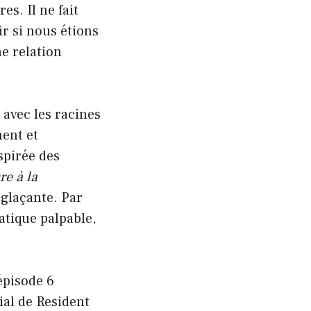
s. Il ne fait
ir si nous étions
e relation
 avec les racines
ment et
spirée des
e à la
glaçante. Par
atique palpable,
épisode 6
ial de Resident