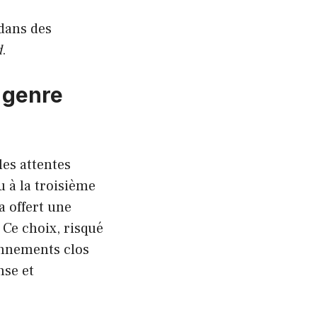
dans des
d
.
 genre
les attentes
u à la troisième
 offert une
 Ce choix, risqué
onnements clos
nse et