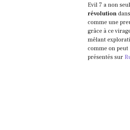
Evil 7 a non seu
révolution
dans 
comme une preuve
grâce à ce virag
mêlant explorat
comme on peut l
présentés sur
R