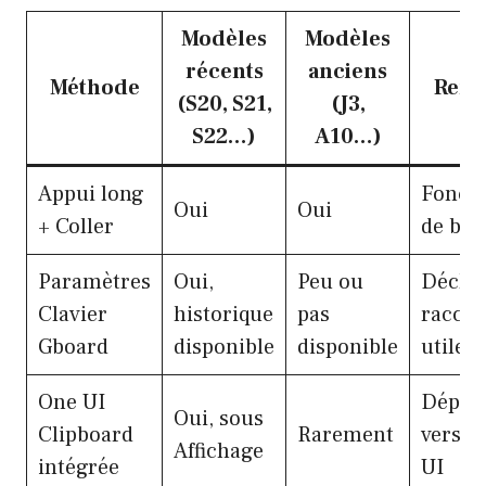
Modèles
Modèles
récents
anciens
Méthode
Rema
(S20, S21,
(J3,
S22…)
A10…)
Appui long
Foncti
Oui
Oui
+ Coller
de bas
Paramètres
Oui,
Peu ou
Décle
Clavier
historique
pas
raccou
Gboard
disponible
disponible
utile
One UI
Dépend
Oui, sous
Clipboard
Rarement
versio
Affichage
intégrée
UI