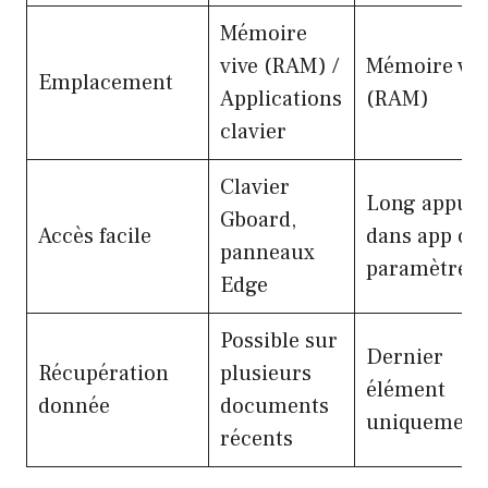
Mémoire
vive (RAM) /
Mémoire viv
Emplacement
Applications
(RAM)
clavier
Clavier
Long appui
Gboard,
Accès facile
dans app ou
panneaux
paramètres
Edge
Possible sur
Dernier
Récupération
plusieurs
élément
donnée
documents
uniquement
récents