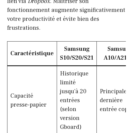
lien via
Dropbox
. Maîtriser son
fonctionnement augmente significativement
votre productivité et évite bien des
frustrations.
Samsung
Samsung
Caractéristique
S10/S20/S21
A10/A21s/
Historique
limité
jusqu’à 20
Principalem
Capacité
entrées
dernière
presse-papier
(selon
entrée copié
version
Gboard)