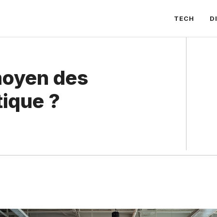
TECH
D
moyen des
tique ?