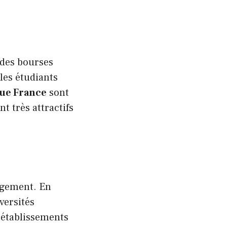
 des bourses
 les étudiants
que France
sont
t très attractifs
argement. En
versités
s établissements