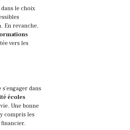
 dans le choix
essibles
n. En revanche,
 formations
ée vers les
de s’engager dans
ité écoles
e vie. Une bonne
 y compris les
 financier.