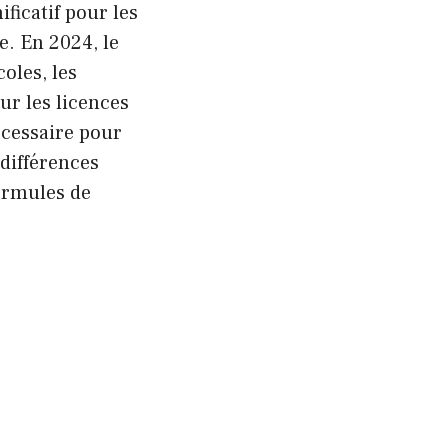
ficatif pour les
e. En 2024, le
oles, les
our les licences
écessaire pour
 différences
ormules de