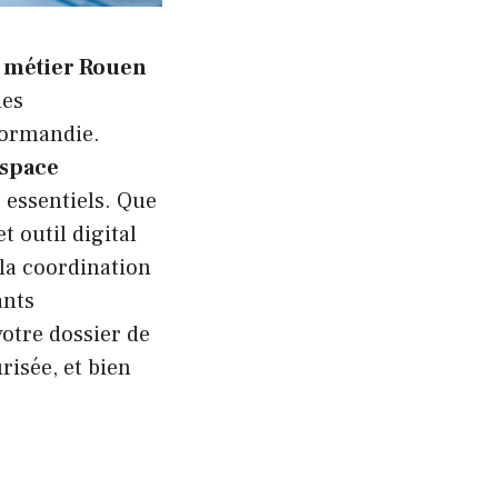
l métier Rouen
hes
Normandie.
space
 essentiels. Que
t outil digital
 la coordination
ants
otre dossier de
risée, et bien