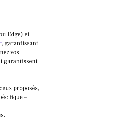
ou Edge) et
r
, garantissant
gnez vos
ui garantissent
 ceux proposés,
pécifique –
es.