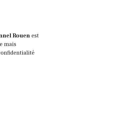
onnel Rouen
est
le mais
onfidentialité