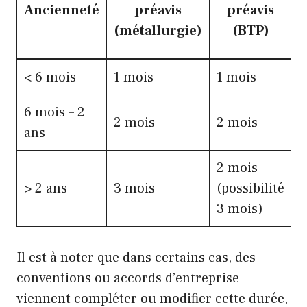
Ancienneté
préavis
préavis
(
(métallurgie)
(BTP)
c
< 6 mois
1 mois
1 mois
1
6 mois – 2
2 mois
2 mois
2
ans
2 mois
> 2 ans
3 mois
(possibilité
3
3 mois)
Il est à noter que dans certains cas, des
conventions ou accords d’entreprise
viennent compléter ou modifier cette durée,