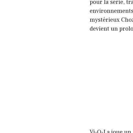
pour la série, t
environnements s
mystérieux Chozo
devient un pro
Vi-O-La joue un 