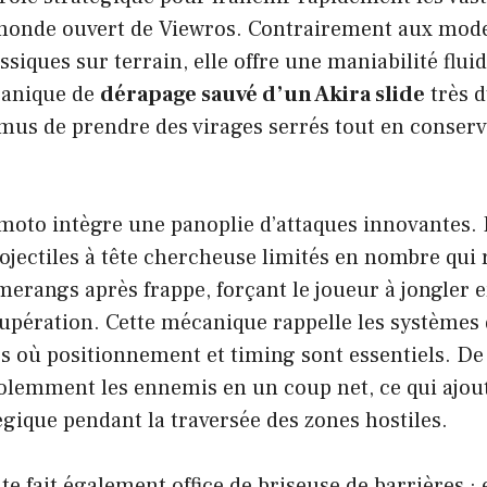
monde ouvert de Viewros. Contrairement aux mod
siques sur terrain, elle offre une maniabilité fl
canique de
dérapage sauvé d’un Akira slide
très 
us de prendre des virages serrés tout en conserva
 moto intègre une panoplie d’attaques innovantes.
rojectiles à tête chercheuse limités en nombre qui
rangs après frappe, forçant le joueur à jongler 
écupération. Cette mécanique rappelle les systèmes
es où positionnement et timing sont essentiels. De 
iolemment les ennemis en un coup net, ce qui ajou
tégique pendant la traversée des zones hostiles.
te fait également office de briseuse de barrières : 