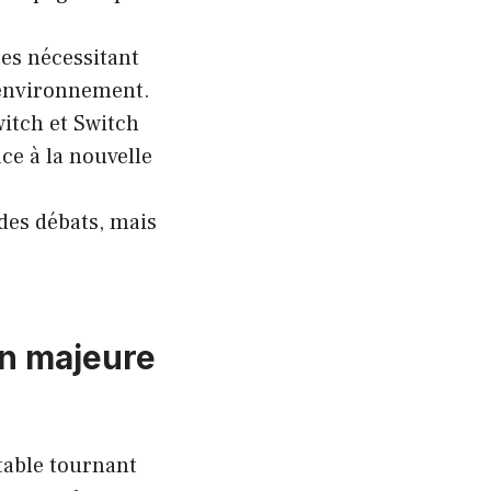
tes nécessitant
’environnement.
itch et Switch
e à la nouvelle
des débats, mais
on majeure
table tournant