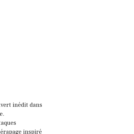
vert inédit dans
e.
ttaques
dérapage inspiré