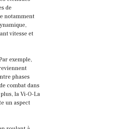
es de
uide notamment
dynamique,
nt vitesse et
 Par exemple,
 reviennent
entre phases
 de combat dans
plus, la Vi-O-La
te un aspect
en roulant à