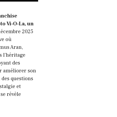
anchise
to Vi-O-La, un
 décembre 2025
ve où
amus Aran,
 l’héritage
oyant des
r améliorer son
i des questions
stalgie et
se révèle