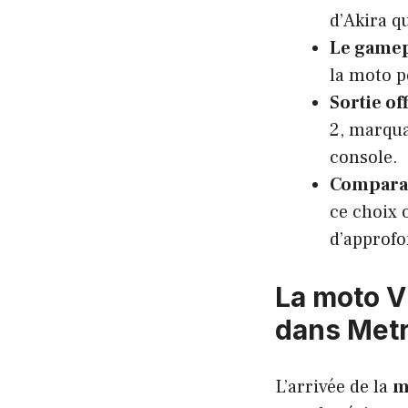
d’Akira q
Le gamep
la moto p
Sortie of
2, marqua
console.
Comparai
ce choix 
d’approfo
La moto V
dans Metr
L’arrivée de la
m