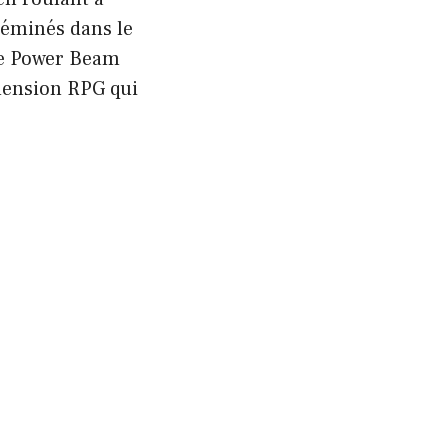
séminés dans le
le Power Beam
mension RPG qui