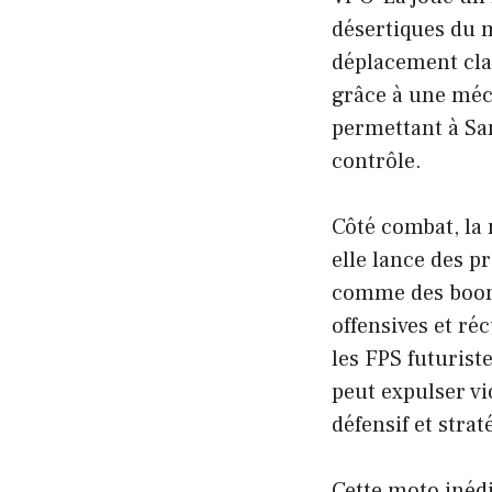
désertiques du 
déplacement clas
grâce à une mé
permettant à Sam
contrôle.
Côté combat, la
elle lance des p
comme des boome
offensives et r
les FPS futurist
peut expulser v
défensif et stra
Cette moto inédi