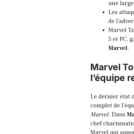
une larg
Les attaq
de l’adver
Marvel To
5 et PC, 
Marvel
.
Marvel To
l’équipe 
Le dernier état 
complet de l’éq
Marvel
. Dans
Ma
chef charismatiq
Marvel qui appor