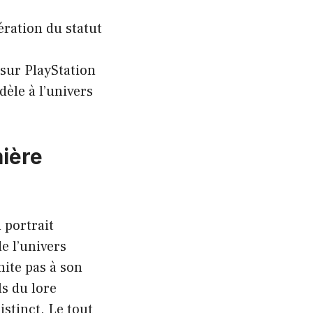
ération du statut
 sur PlayStation
dèle à l’univers
mière
 portrait
e l’univers
mite pas à son
s du lore
istinct. Le tout