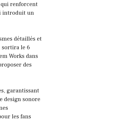
 qui renforcent
i introduit un
mes détaillés et
sortira le 6
stem Works dans
proposer des
es, garantissant
Le design sonore
ènes
our les fans