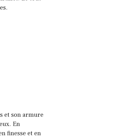
es.
es et son armure
reux. En
en finesse et en