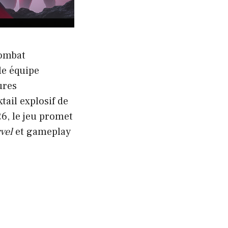
combat
le équipe
ures
tail explosif de
26, le jeu promet
vel
et gameplay