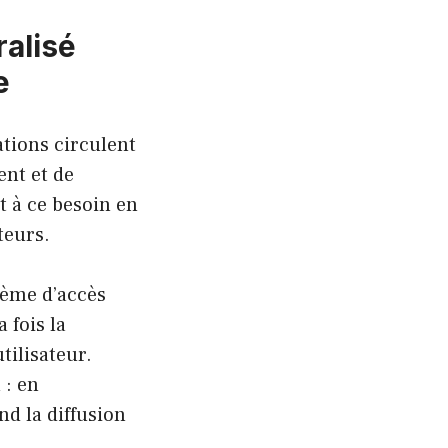
ralisé
e
ations circulent
ent et de
 à ce besoin en
teurs.
tème d’accès
 fois la
tilisateur.
 : en
d la diffusion