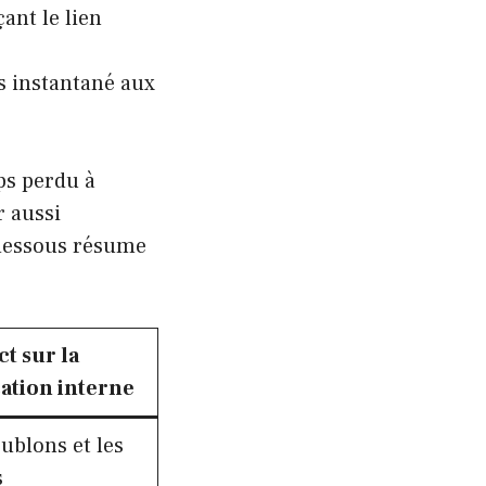
ant le lien
 instantané aux
ps perdu à
r aussi
-dessous résume
t sur la
tion interne
ublons et les
s