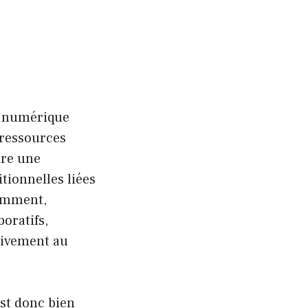
s numérique
 ressources
ure une
tionnelles liées
tamment,
oratifs,
tivement au
est donc bien