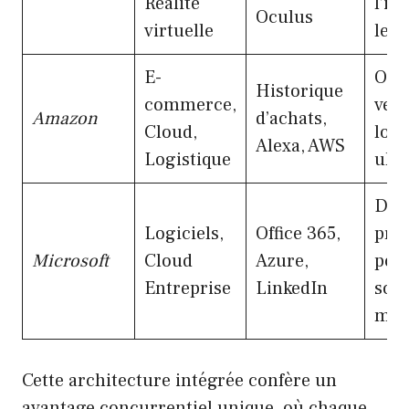
Réalité
l’i
Oculus
virtuelle
le 
E-
Opti
Historique
commerce,
vent
Amazon
d’achats,
Cloud,
logi
Alexa, AWS
Logistique
ultr
Don
Logiciels,
Office 365,
prof
Microsoft
Cloud
Azure,
pour
Entreprise
LinkedIn
solu
mes
Cette architecture intégrée confère un
avantage concurrentiel unique, où chaque