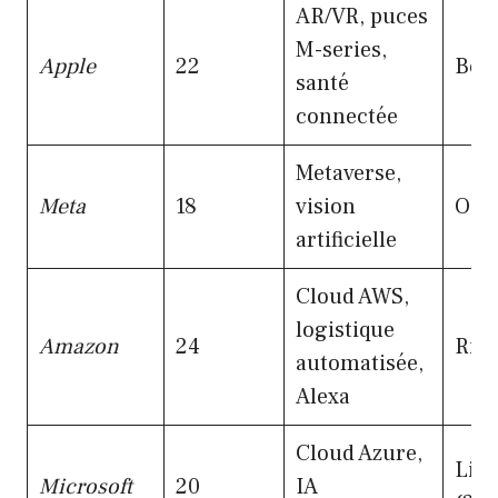
AR/VR, puces
M-series,
Apple
22
Beat
santé
connectée
Metaverse,
Meta
18
vision
Ocul
artificielle
Cloud AWS,
logistique
Amazon
24
Ring
automatisée,
Alexa
Cloud Azure,
Lin
Microsoft
20
IA