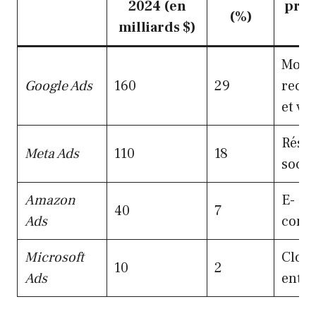
2024 (en
prin
(%)
milliards $)
Mote
Google Ads
160
29
rech
et vi
Rése
Meta Ads
110
18
socia
Amazon
E-
40
7
Ads
comm
Microsoft
Cloud
10
2
Ads
entre