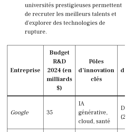
universités prestigieuses permettent
de recruter les meilleurs talents et
d’explorer des technologies de
rupture.
Budget
R&D
Pôles
E
Entreprise
2024 (en
d’innovation
d’ac
milliards
clés
r
$)
IA
Dee
Google
35
générative,
(201
cloud, santé