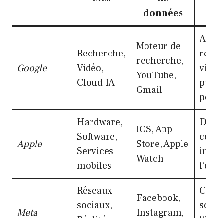
données
Ana
Moteur de
Recherche,
rech
recherche,
Google
Vidéo,
visi
YouTube,
Cloud IA
publ
Gmail
per
Hardware,
Don
iOS, App
Software,
com
Apple
Store, Apple
Services
inté
Watch
mobiles
l’éc
Réseaux
Com
Facebook,
sociaux,
soci
Meta
Instagram,