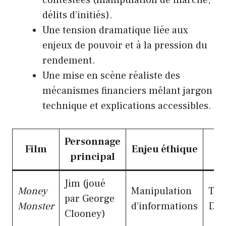
contestées (manipulation de marché,
délits d’initiés).
Une tension dramatique liée aux
enjeux de pouvoir et à la pression du
rendement.
Une mise en scène réaliste des
mécanismes financiers mêlant jargon
technique et explications accessibles.
Personnage
Film
Enjeu éthique
St
principal
Jim (joué
Money
Manipulation
Thri
par George
Monster
d’informations
Dr
Clooney)