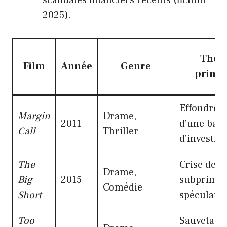
2025).
Thè
Film
Année
Genre
princi
Effondrem
Margin
Drame,
2011
d’une ban
Call
Thriller
d’investis
The
Crise des
Drame,
Big
2015
subprimes
Comédie
Short
spéculati
Too
Sauvetage