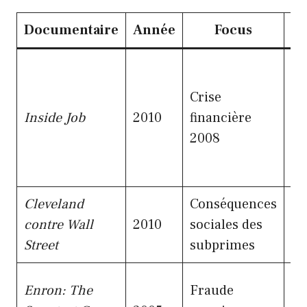
Documentaire
Année
Focus
La
in
Crise
su
Inside Job
2010
financière
de
2008
co
pu
Cleveland
Conséquences
Ré
contre Wall
2010
sociales des
so
Street
subprimes
Pl
Enron: The
Fraude
da