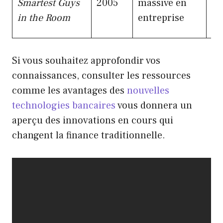
Smartest Guys
2005
massive en
l’
in the Room
entreprise
ma
Si vous souhaitez approfondir vos
connaissances, consulter les ressources
comme les avantages des
nouvelles
technologies bancaires
vous donnera un
aperçu des innovations en cours qui
changent la finance traditionnelle.