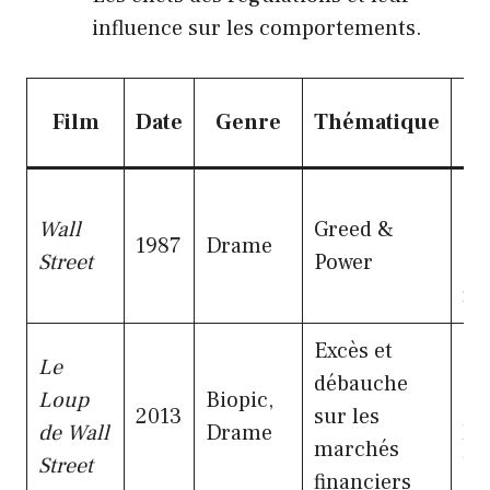
influence sur les comportements.
Film
Date
Genre
Thématique
Ré
Wall
Greed &
co
1987
Drame
Street
Power
am
fi
Excès et
Le
Il
débauche
Loup
Biopic,
dé
2013
sur les
de Wall
Drame
l’
marchés
Street
bo
financiers