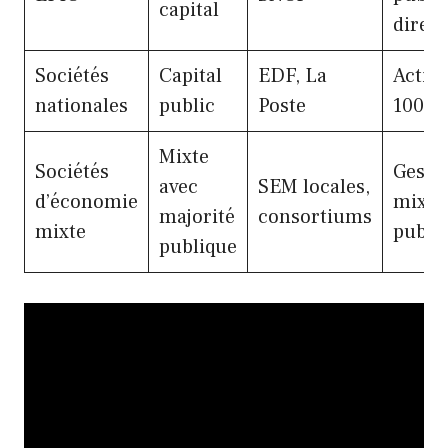
capital
direct
Sociétés
Capital
EDF, La
Actio
nationales
public
Poste
100% 
Mixte
Sociétés
Gesti
avec
SEM locales,
d’économie
mixte
majorité
consortiums
mixte
public
publique