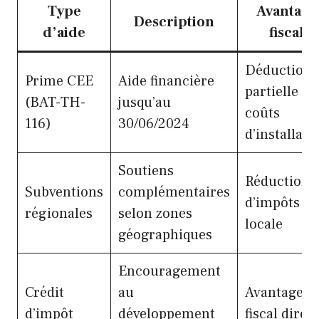
Type
Avantage
Description
d’aide
fiscal
Déduction
Prime CEE
Aide financière
partielle de
(BAT-TH-
jusqu’au
coûts
116)
30/06/2024
d’installati
Soutiens
Réduction
Subventions
complémentaires
d’impôts
régionales
selon zones
locale
géographiques
Encouragement
Crédit
au
Avantage
d’impôt
développement
fiscal direct