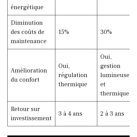
énergétique
Diminution
des coûts de
15%
30%
maintenance
Oui,
Oui,
gestion
Amélioration
régulation
lumineuse
du confort
thermique
et
thermique
Retour sur
3 à 4 ans
2 à 3 ans
investissement