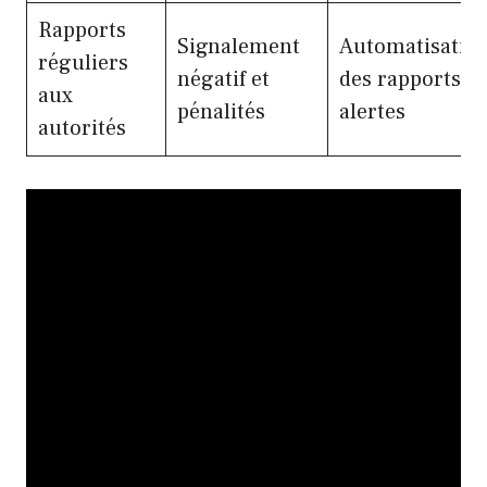
Rapports
Signalement
Automatisatio
réguliers
négatif et
des rapports et
aux
pénalités
alertes
autorités