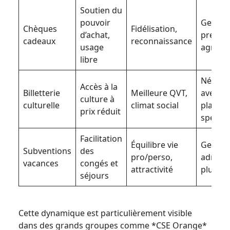
Soutien du
pouvoir
Gestion
Chèques
Fidélisation,
d’achat,
prestat
cadeaux
reconnaissance
usage
agréés
libre
Négoci
Accès à la
Billetterie
Meilleure QVT,
avec
culture à
culturelle
climat social
platef
prix réduit
spécial
Facilitation
Équilibre vie
Gestio
Subventions
des
pro/perso,
adminis
vacances
congés et
attractivité
plus lo
séjours
Cette dynamique est particulièrement visible
dans des grands groupes comme *CSE Orange*