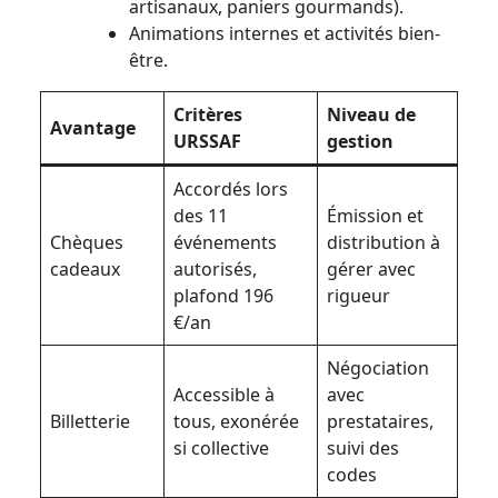
artisanaux, paniers gourmands).
Animations internes et activités bien-
être.
Critères
Niveau de
Avantage
URSSAF
gestion
Accordés lors
des 11
Émission et
Chèques
événements
distribution à
cadeaux
autorisés,
gérer avec
plafond 196
rigueur
€/an
Négociation
Accessible à
avec
Billetterie
tous, exonérée
prestataires,
si collective
suivi des
codes