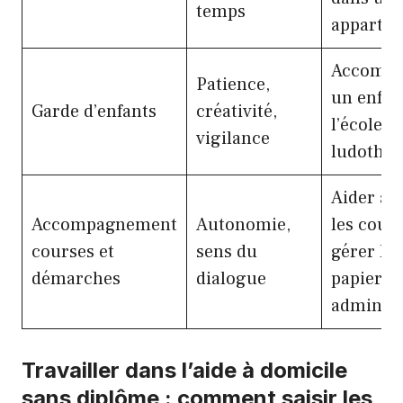
temps
apparte
Accompa
Patience,
un enfan
Garde d’enfants
créativité,
l’école,
vigilance
ludothè
Aider à f
Accompagnement
Autonomie,
les cours
courses et
sens du
gérer les
démarches
dialogue
papiers
administ
Travailler dans l’aide à domicile
sans diplôme : comment saisir les