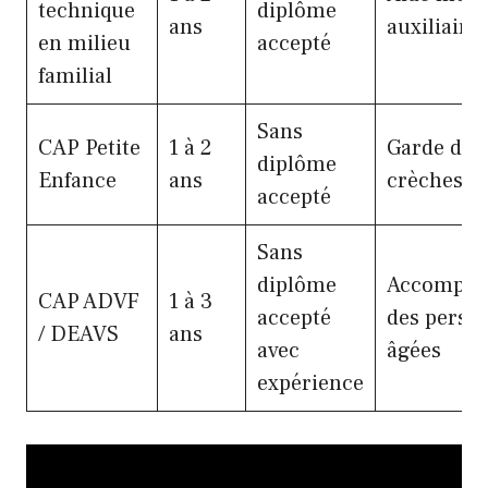
technique
diplôme
ans
auxiliaire 
en milieu
accepté
familial
Sans
CAP Petite
1 à 2
Garde d’e
diplôme
Enfance
ans
crèches
accepté
Sans
diplôme
Accompag
CAP ADVF
1 à 3
accepté
des perso
/ DEAVS
ans
avec
âgées
expérience