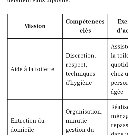
débutent sans diplôme.
Compétences
Exem
Mission
clés
d’acti
Assister
Discrétion,
la toilett
respect,
quotidie
Aide à la toilette
techniques
chez une
d’hygiène
personn
âgée
Réaliser 
Organisation,
ménage 
Entretien du
minutie,
repassag
domicile
gestion du
dans un