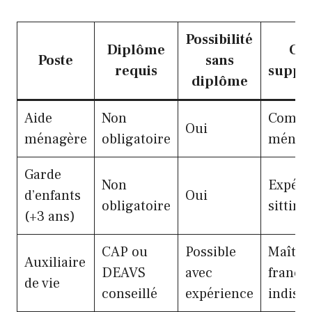
Possibilité
Diplôme
Con
Poste
sans
requis
suppl
diplôme
Aide
Non
Compét
Oui
ménagère
obligatoire
ménage
Garde
Non
Expéri
d’enfants
Oui
obligatoire
sitting
(+3 ans)
CAP ou
Possible
Maîtri
Auxiliaire
DEAVS
avec
françai
de vie
conseillé
expérience
indisp