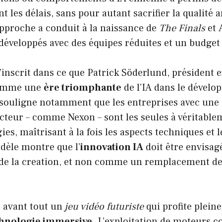
 les délais, sans pour autant sacrifier la qualité a
approche a conduit à la naissance de
The Finals
et
développés avec des équipes réduites et un budget
s’inscrit dans ce que Patrick Söderlund, président e
comme une
ère triomphante
de l’IA dans le dével
l souligne notamment que les entreprises avec une
ecteur – comme Nexon – sont les seules à véritablem
ies, maîtrisant à la fois les aspects techniques et 
dèle montre que l’
innovation IA
doit être envisa
e de la creation, et non comme un remplacement de
 avant tout un
jeu vidéo futuriste
qui profite plein
hnologie immersive
. L’exploitation de moteurs 