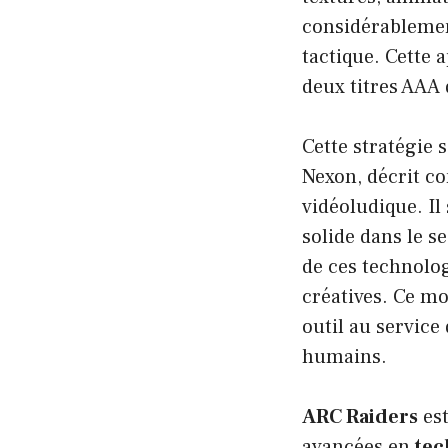
considérablement
tactique. Cette 
deux titres AAA 
Cette stratégie 
Nexon, décrit 
vidéoludique. I
solide dans le s
de ces technolog
créatives. Ce mo
outil au servic
humains.
ARC Raiders
est
avancées en
tec