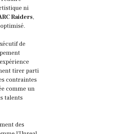
rtistique ni
ARC Raiders
,
 optimisé.
xécutif de
oppement
 expérience
ent tirer parti
les contraintes
gée comme un
s talents
ement des
comme l’Unreal