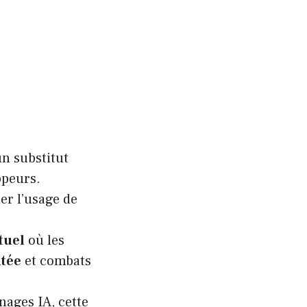
 substitut
ppeurs.
er l’usage de
tuel
où les
ntée
et combats
nages IA, cette