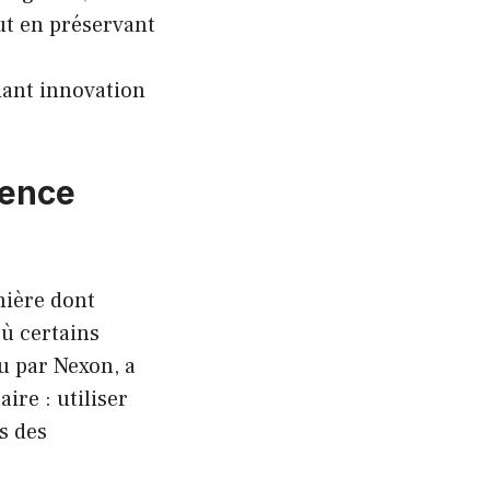
ut en préservant
iant innovation
gence
ière dont
où certains
u par Nexon, a
ire : utiliser
s des