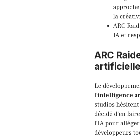
approche 
la créati
ARC Raide
IA et resp
ARC Raide
artificiel
Le développemen
l’
intelligence ar
studios hésitent
décidé d’en faire
l’IA pour allége
développeurs tou