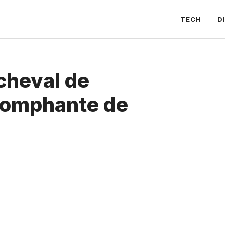
TECH
D
cheval de
triomphante de