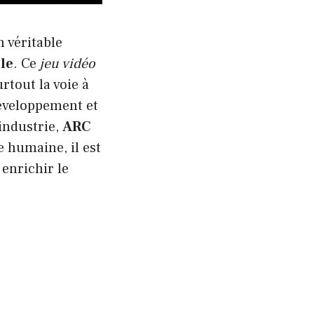
 véritable
lle
. Ce
jeu vidéo
rtout la voie à
développement et
’industrie,
ARC
 humaine, il est
 enrichir le