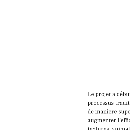
Le projet a début
processus tradit
de manière super
augmenter l’effi
textures, anima