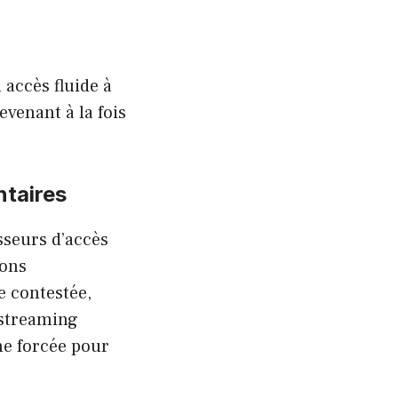
 accès fluide à
devenant à la fois
ntaires
sseurs d’accès
ions
e contestée,
 streaming
he forcée pour