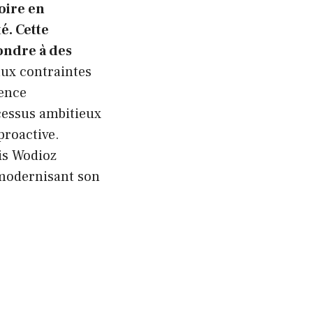
oire en
é. Cette
ondre à des
ux contraintes
ience
cessus ambitieux
proactive.
is Wodioz
 modernisant son