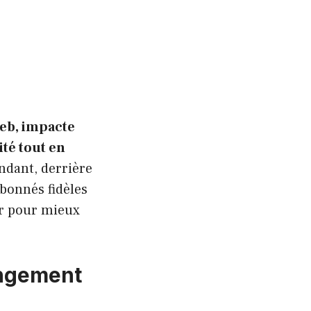
eb, impacte
ité tout en
dant, derrière
bonnés fidèles
er pour mieux
angement