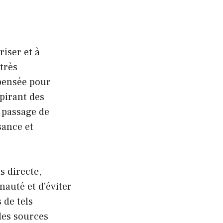
iser et à
très
 pensée pour
spirant des
 passage de
sance et
 directe,
nauté et d’éviter
 de tels
des sources