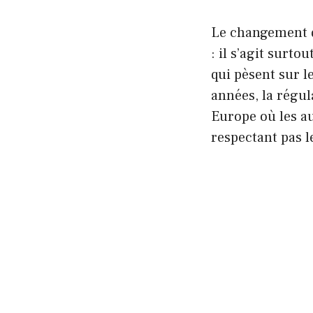
Le changement d
: il s’agit surt
qui pèsent sur l
années, la régul
Europe où les au
respectant pas l