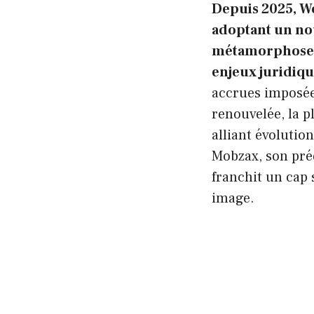
Depuis 2025, W
adoptant un nou
métamorphose d
enjeux juridiqu
accrues imposées
renouvelée, la 
alliant évoluti
Mobzax, son pré
franchit un cap
image.