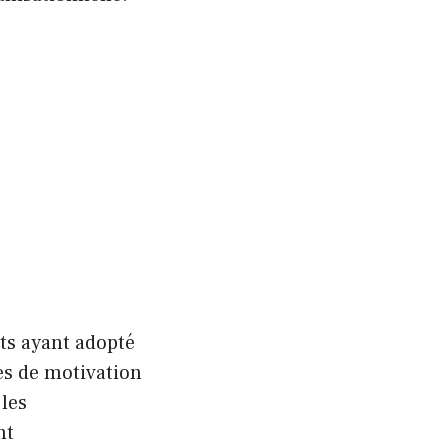
nts ayant adopté
es de motivation
les
nt