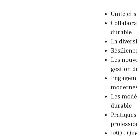
Unité et 
Collabora
durable
La diversi
Résilienc
Les nouve
gestion d
Engagemen
moderne
Les modèl
durable
Pratiques
professio
FAQ : Que