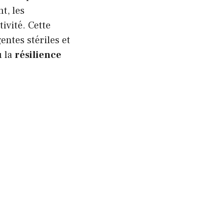
t, les
ivité. Cette
entes stériles et
ù la
résilience