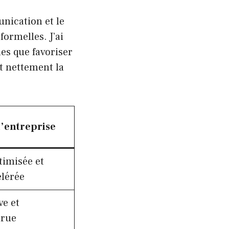
nication et le
formelles. J’ai
les que favoriser
it nettement la
l’entreprise
timisée et
élérée
ve et
crue