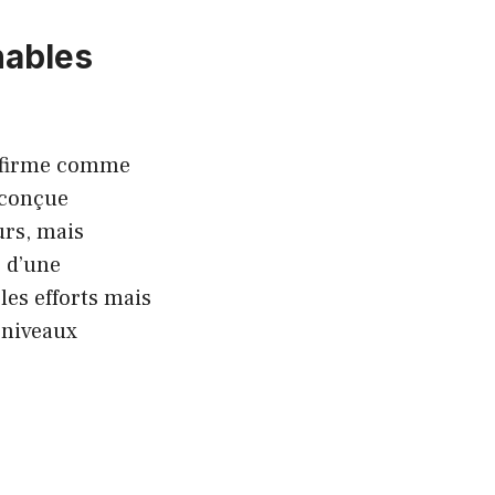
nables
ffirme comme
 conçue
urs, mais
 d’une
es efforts mais
 niveaux