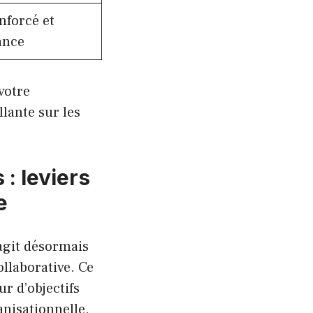
forcé et
ance
votre
lante sur les
: leviers
e
’agit désormais
llaborative. Ce
r d’objectifs
nisationnelle.