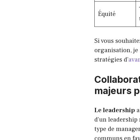
Équité
Si vous souhait
organisation, je
stratégies d’
avan
Collaborat
majeurs p
Le leadership
a
d’un leadership r
type de manageme
communs en favo