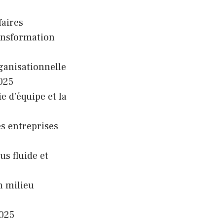
faires
ransformation
rganisationnelle
025
 d’équipe et la
es entreprises
us fluide et
n milieu
2025