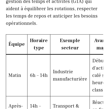
gestion des temps et activités (GTA) qui
aident à équilibrer les rotations, respecter
les temps de repos et anticiper les besoins
opérationnels.
Horaire
Exemple
Avant
Équipe
type
secteur
maje
Début
d’activi
Industrie
Matin
6h – 14h
calé sur
manufacturière
heures
classiq
Réactiv
Après-
14h –
Transport &