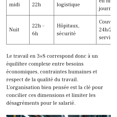
en fin d
midi
22h
logistique
journée
Couver
22h –
Hôpitaux,
Nuit
24h/24
6h
sécurité
service
Le travail en 3×8 correspond donc à un
équilibre complexe entre besoins
économiques, contraintes humaines et
respect de la qualité du travail.
L’organisation bien pensée est la clé pour
concilier ces dimensions et limiter les
désagréments pour le salarié.