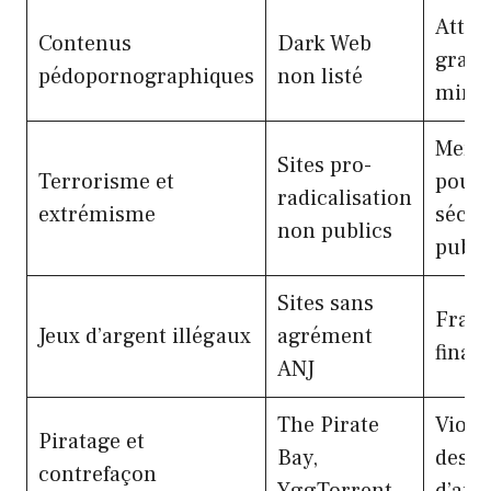
Attei
Contenus
Dark Web
grave
pédopornographiques
non listé
mine
Mena
Sites pro-
Terrorisme et
pour 
radicalisation
extrémisme
sécur
non publics
publi
Sites sans
Frau
Jeux d’argent illégaux
agrément
finan
ANJ
The Pirate
Viola
Piratage et
Bay,
des d
contrefaçon