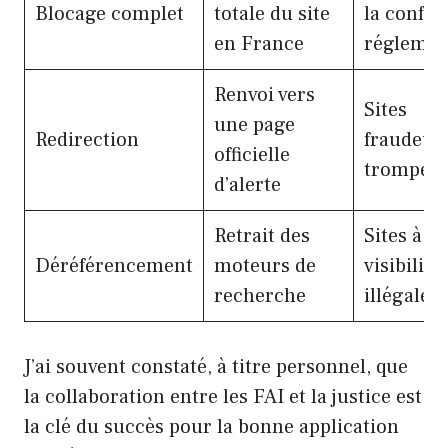
Blocage complet
totale du site
la confor
en France
réglemen
Renvoi vers
Sites
une page
Redirection
fraudeur
officielle
trompeu
d’alerte
Retrait des
Sites à fa
Déréférencement
moteurs de
visibilité
recherche
illégale
J’ai souvent constaté, à titre personnel, que
la collaboration entre les FAI et la justice est
la clé du succès pour la bonne application