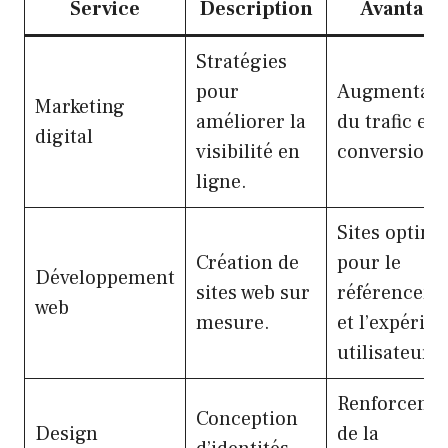
Service
Description
Avantage
Stratégies
pour
Augmentati
Marketing
améliorer la
du trafic et 
digital
visibilité en
conversions
ligne.
Sites optimi
Création de
pour le
Développement
sites web sur
référencem
web
mesure.
et l’expérie
utilisateur.
Renforceme
Conception
Design
de la