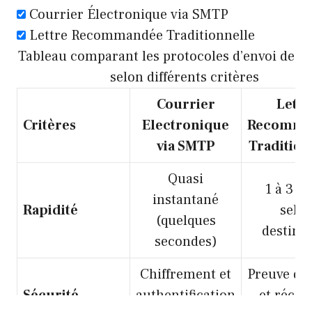
Courrier Électronique via SMTP
Lettre Recommandée Traditionnelle
Tableau comparant les protocoles d’envoi de c
selon différents critères
Courrier
Lettr
Critères
Electronique
Recomma
via SMTP
Tradition
Quasi
1 à 3 jo
instantané
Rapidité
selo
(quelques
destina
secondes)
Chiffrement et
Preuve de
Sécurité
authentification
et récep