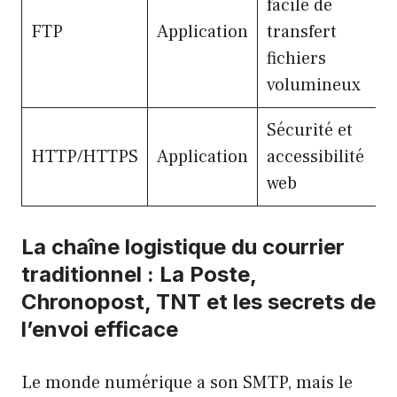
facile de
f
FTP
Application
transfert
e
fichiers
p
volumineux
Sécurité et
W
HTTP/HTTPS
Application
accessibilité
a
web
i
La chaîne logistique du courrier
traditionnel : La Poste,
Chronopost, TNT et les secrets de
l’envoi efficace
Le monde numérique a son SMTP, mais le