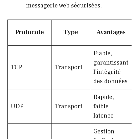
messagerie web sécurisées.
Protocole
Type
Avantages
Fiable,
E
garantissant
TCP
Transport
d
l’intégrité
s
des données
Rapide,
S
UDP
Transport
faible
v
latence
l
Gestion
P