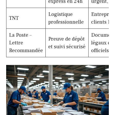
express en 24h
urgent, co
Logistique
Entreprise
TNT
professionnelle
clients B2
La Poste –
Document
Preuve de dépôt
Lettre
légaux et
et suivi sécurisé
Recommandée
officiels