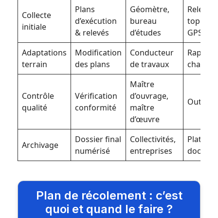
Plans
Géomètre,
Relevé
Collecte
d’exécution
bureau
topogra
initiale
& relevés
d’études
GPS
Adaptations
Modification
Conducteur
Rapport
terrain
des plans
de travaux
chantier
Maître
Contrôle
Vérification
d’ouvrage,
Outils C
qualité
conformité
maître
d’œuvre
Dossier final
Collectivités,
Platefo
Archivage
numérisé
entreprises
documen
Plan de récolement : c’est
quoi et quand le faire ?