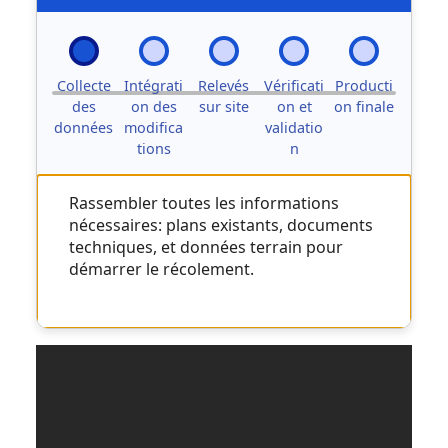
Collecte
Intégrati
Relevés
Vérificati
Producti
des
on des
sur site
on et
on finale
données
modifica
validatio
tions
n
Rassembler toutes les informations
nécessaires: plans existants, documents
techniques, et données terrain pour
démarrer le récolement.