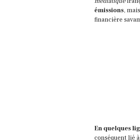
médiatique
franç
émissions
, mai
financière sava
En quelques lign
conséquent lié 