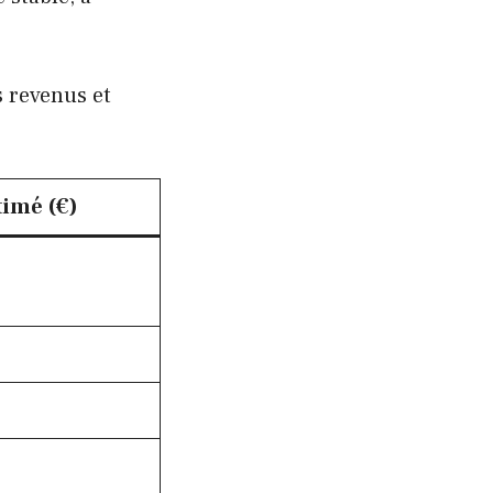
s revenus et
timé (€)