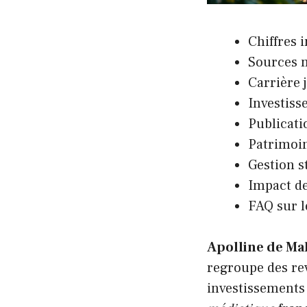
Chiffres 
Sources m
Carrière j
Investis
Publicati
Patrimoin
Gestion st
Impact de
FAQ sur l
Apolline de Ma
regroupe des rev
investissements