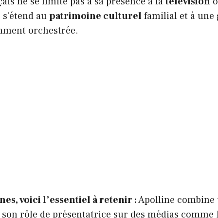
ais ne se limite pas à sa présence à la
télévision
o
s s’étend au
patrimoine culturel
familial et à une
mment orchestrée.
es, voici l’essentiel à retenir :
Apolline combine 
à son rôle de présentatrice sur des médias comme