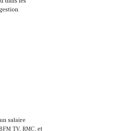
u dans les
 gestion
un salaire
 BFM TV, RMC, et