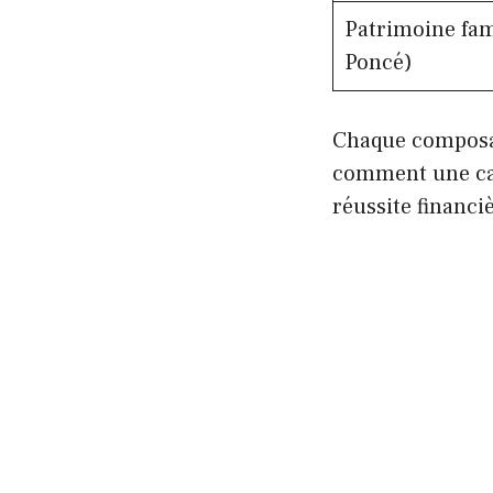
Patrimoine fam
Poncé)
Chaque composan
comment une car
réussite financi