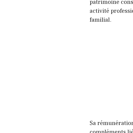
patrimoine cons
activité profess
familial.
Sa rémunération
compléments liés