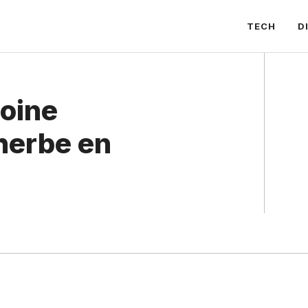
TECH
D
moine
herbe en