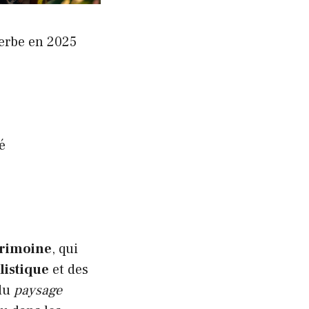
erbe en 2025
é
trimoine
, qui
listique
et des
 du
paysage